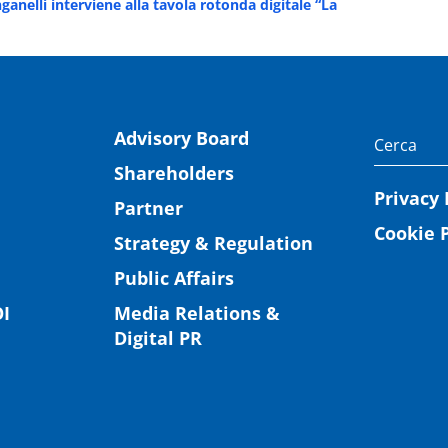
anelli interviene alla tavola rotonda digitale “La
Advisory Board
Shareholders
Privacy 
Partner
Cookie P
Strategy & Regulation
Public Affairs
I
Media Relations &
Digital PR