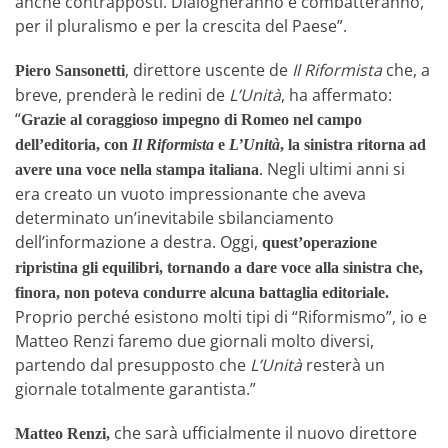
anche contrapposti. Dialogheranno e combatteranno,
per il pluralismo e per la crescita del Paese”.
, direttore uscente de
Il Riformista
che, a
Piero Sansonetti
breve, prenderà le redini de
L’Unità
, ha affermato:
“
Grazie al coraggioso impegno di Romeo nel campo
dell’editoria, con
Il Riformista
e
L’Unità
, la sinistra ritorna ad
. Negli ultimi anni si
avere una voce nella stampa italiana
era creato un vuoto impressionante che aveva
determinato un’inevitabile sbilanciamento
dell’informazione a destra. Oggi,
quest’operazione
ripristina gli equilibri, tornando a dare voce alla sinistra che,
finora, non poteva condurre alcuna battaglia editoriale.
Proprio perché esistono molti tipi di “Riformismo”, io e
Matteo Renzi faremo due giornali molto diversi,
partendo dal presupposto che
L’Unità
resterà un
giornale totalmente garantista.”
che sarà ufficialmente il nuovo direttore
Matteo Renzi,