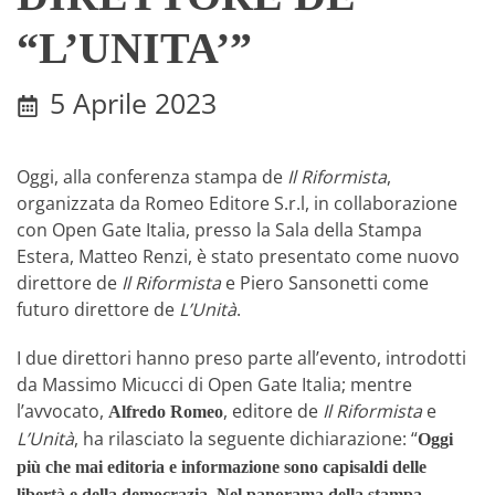
“L’UNITA’”
5 Aprile 2023
Oggi, alla conferenza stampa de
Il Riformista
,
organizzata da Romeo Editore S.r.l, in collaborazione
con Open Gate Italia, presso la Sala della Stampa
Estera, Matteo Renzi, è stato presentato come nuovo
direttore de
Il Riformista
e Piero Sansonetti come
futuro direttore de
L’Unità
.
I due direttori hanno preso parte all’evento, introdotti
da Massimo Micucci di Open Gate Italia; mentre
l’avvocato,
, editore de
Il Riformista
e
Alfredo Romeo
L’Unità
, ha rilasciato la seguente dichiarazione: “
Oggi
più che mai editoria e informazione sono capisaldi delle
.
libertà e della democrazia
Nel panorama della stampa