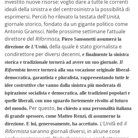
investito nuove risorse: voglio dare a tutte le correnti
ideali della sinistra e del centrosinistra la possibilità di
esprimersi. Perciò ho rilevato la testata dell’
Unità
,
giornale storico, fondato da un gigante politico come
Antonio Gramsci. Nelle prossime settimane l’attuale
direttore del
Riformista
,
Piero Sansonetti assumerà la
della quale è stato giornalista e
direzione de
L’Unità
,
condirettore per diversi decenni,
e finalmente la sinistra
storica e tradizionale tornerà ad avere un suo giornale.
Il
Riformista
invece tornerà alla sua vocazione originale liberal-
democratica, garantista e pluralista, rappresentando tutte le
idee costruttive che vanno dalla sinistra più moderata di
ispirazione socialista e democratica, alle tradizioni popolari e
quelle liberali, con uno sguardo fortemente rivolto al futuro
Per questo,
del mondo.
ho chiesto a una personalità italiana
di grande spessore, come Matteo Renzi, di assumerne la
L’Unit
à ed
Il
direzione. E lui, generosamente, ha accettato.
Riformista
saranno giornali diversi, in alcune cose