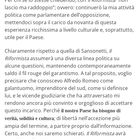
Per chi se lo stesse chiedendo, con
Il Riformista
“non
lascio ma raddoppio”; ovvero: continuerò la mia attività
politica come parlamentare dell’opposizione,
mettendoci sopra il carico da novanta di questa
esperienza ricchissima a livello culturale e, soprattutto,
utile per il Paese.
Chiaramente rispetto a quella di Sansonetti,
Il
Riformista
assumerà una diversa linea politica su
alcune questioni, mantenendo contemporaneamente
saldo il fil rouge del garantismo. A tal proposito, voglio
precisare che conoscevo Alfredo Romeo come
galantuomo, imprenditore del sud, come si definisce
lui, e le vicende giudiziarie che ha attraversato mi
rendono ancora più convinto e orgoglioso di accettare
questo incarico. Perché
il nostro Paese ha bisogno di
; di libertà nell’accezione più
verità, solidità e cultura
ampia del termine, a partire proprio dall’informazione.
Certo, anche noi saremo schierati
. Il Riformista
avrà