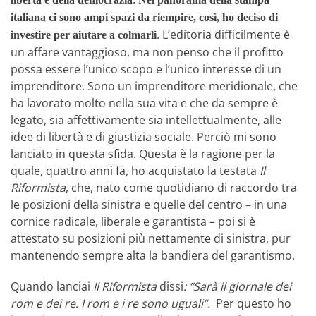
italiana ci sono ampi spazi da riempire, così, ho deciso di
. L’editoria difficilmente è
investire per aiutare a colmarli
un affare vantaggioso, ma non penso che il profitto
possa essere l’unico scopo e l’unico interesse di un
imprenditore. Sono un imprenditore meridionale, che
ha lavorato molto nella sua vita e che da sempre è
legato, sia affettivamente sia intellettualmente, alle
idee di libertà e di giustizia sociale. Perciò mi sono
lanciato in questa sfida. Questa è la ragione per la
quale, quattro anni fa, ho acquistato la testata
Il
Riformista
, che, nato come quotidiano di raccordo tra
le posizioni della sinistra e quelle del centro – in una
cornice radicale, liberale e garantista – poi si è
attestato su posizioni più nettamente di sinistra, pur
mantenendo sempre alta la bandiera del garantismo.
Quando lanciai
Il Riformista
dissi
: “Sarà il giornale dei
rom e dei re. I rom e i re sono uguali”.
Per questo ho