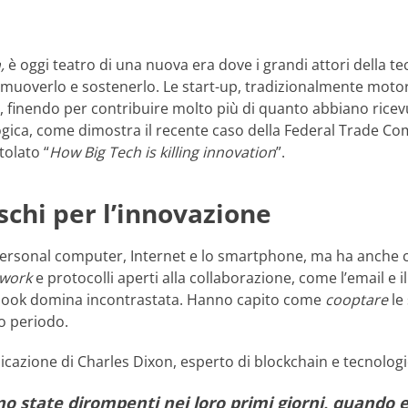
,
è oggi teatro di una nuova era dove i grandi attori della te
uoverlo e sostenerlo. Le start-up, tradizionalmente motor
e, finendo per contribuire molto più di quanto abbiano rice
gica, come dimostra il recente caso della Federal Trade Co
tolato “
How Big Tech is killing innovation
”.
schi per l’innovazione
personal computer, Internet e lo smartphone, ma ha anche c
work
e protocolli aperti alla collaborazione, come l’email e i
book domina incontrastata. Hanno capito come
cooptare
le
go periodo.
cazione di Charles Dixon, esperto di blockchain e tecnologie
 state dirompenti nei loro primi giorni, quando er