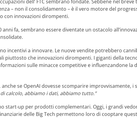
occupazioni dell’ FTC sembrano fondate. Sebbene nel breve 
enza – non il consolidamento – è il vero motore del progresso 
to con innovazioni dirompenti.
0 anni fa, sembrano essere diventate un ostacolo all’innovazi
onsolidate.
incentivi a innovare. Le nuove vendite potrebbero cannibal
i piuttosto che innovazioni dirompenti. I giganti della tec
nformazioni sulle minacce competitive e influenzandone la d
he, anche se OpenAI dovesse scomparire improvvisamente, i s
i calcolo, abbiamo i dati, abbiamo tutto.”
no start-up per prodotti complementari. Oggi, i grandi vedon
 finanziarie delle Big Tech permettono loro di cooptare que