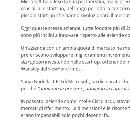
Microsoft ha difeso la sua partnership, ma le pre
cruciali alle start-up, nel lungo periodo la concorr
piccole start-up che hanno rivoluzionato il merca
Oggi queste stesse aziende, tutte fondate più di 2
sono più inclini a innovare rispetto alle aziende c
Un’azienda con un’ampia quota di mercato ha meno 
preferiscono sviluppare miglioramenti incremental
disruption
investendo nelle start-up, ottenendo i
Wansley del NewYorkTimes.
Satya Nadella, CEO di Microsoft, ha dichiarato c
perché
“abbiamo le persone, abbiamo la capacità d
In passato, aziende come Intel e Cisco acquistava
mercati di riferimento. Le dimensioni e le risorse
erano impensabili solo pochi decenni fa.