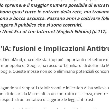
llo spremere il maggior numero possibile di entrate
orbono quasi tutte le entrate della rete, ma trova
gono a bocca asciutta. Passano anni a coltivare fol
ngere il pubblico che si sono costruiti.
 Next Era of the Internet (English Edition) (p.117)
’IA: fusioni e implicazioni Antitr
ale. DeepMind, una delle start-up più importanti nel settore d
monopolio di Google, ha raccolto 13 miliardi di dollari da M
ogle. Queste mosse non solo eliminano potenziali concorrent
dagando sui rapporti tra Microsoft e Inflection AI ha sollevat
ni di dollari da Microsoft in un contratto di licenza, mentre
spetti di un tentativo di aggirare le leggi antitrust.