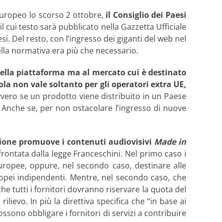
 Europeo lo scorso 2 ottobre,
il Consiglio dei Paesi
l cui testo sarà pubblicato nella Gazzetta Ufficiale
. Del resto, con l’ingresso dei giganti del web nel
ella normativa era più che necessario.
della piattaforma ma al mercato cui è destinato
la non vale soltanto per gli operatori extra UE,
ero se un prodotto viene distribuito in un Paese
. Anche se, per non ostacolare l’ingresso di nuove
azione promuove i contenuti audiovisivi
Made in
ffrontata dalla legge Franceschini. Nel primo caso i
uropee, oppure, nel secondo caso, destinare alle
ropei indipendenti. Mentre, nel secondo caso, che
 tutti i fornitori dovranno riservare la quota del
ievo. In più la direttiva specifica che “in base ai
possono obbligare i fornitori di servizi a contribuire