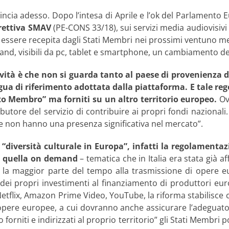
incia adesso. Dopo l’intesa di Aprile e l’ok del Parlamento
irettiva SMAV
(PE-CONS 33/18), sui servizi media audiovisivi i
essere recepita dagli Stati Membri nei prossimi ventuno mesi
mand, visibili da pc, tablet e smartphone, un cambiamento d
vità è che non si guarda tanto al paese di provenienza 
gua di riferimento adottata dalla piattaforma. E tale rego
tato Membro” ma forniti su un altro territorio europeo.
Ovv
butore del servizio di contribuire ai propri fondi nazionali
he non hanno una presenza significativa nel mercato”.
a “diversità culturale in Europa”, infatti la regolament
 su quella on demand
– tematica che in Italia era stata già a
e la maggior parte del tempo alla trasmissione di opere e
 dei propri investimenti al finanziamento di produttori eu
flix, Amazon Prime Video, YouTube, la riforma stabilisce che
pere europee, a cui dovranno anche assicurare l’adeguato ril
 forniti e indirizzati al proprio territorio” gli Stati Membri 