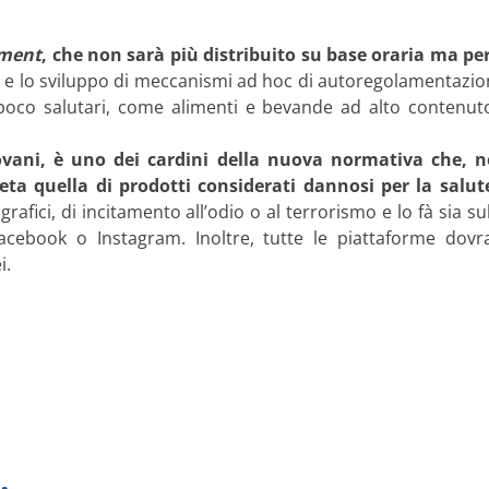
ement
, che non sarà più distribuito su base oraria ma per
t, e lo sviluppo di meccanismi ad hoc di autoregolamentazio
i poco salutari, come alimenti e bevande ad alto contenuto
ovani, è uno dei cardini della nuova normativa che, n
 vieta quella di prodotti considerati dannosi per la sal
fici, di incitamento all’odio o al terrorismo e lo fà sia su
acebook o Instagram. Inoltre, tutte le piattaforme dov
i.