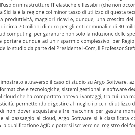
uso di infrastrutture IT elastiche e flessibili (che non occ
 Sicilia è la regione col minor tasso di utilizzo di questa te
 produttività, maggiori ricavi e, dunque, una crescita del 
i circa 70 milioni di euro per gli enti comunali e di 30 mili
d computing, per garantire non solo la riduzione delle spes
ebbe portare dunque ad un risparmio complessivo, per Region
ello studio da parte del Presidente I-Com, il Professor Ste
mostrato attraverso il caso di studio su Argo Software, azi
matiche e tecnologiche, sistemi gestionali e software dedicat
l cloud che ha comportato notevoli vantaggi, tra cui una m
sticità, permettendo di gestire al meglio i picchi di utilizzo d
ono di non dover acquistare altre macchine per gestire mom
ie al passaggio al cloud, Argo Software si è classificata c
a qualificazione AgID e potersi iscrivere nel registro dei for