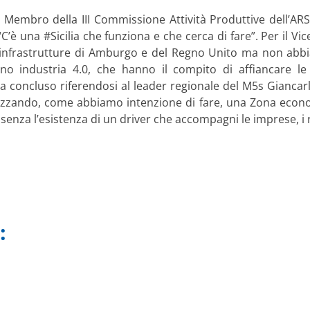
 Membro della III Commissione Attività Produttive dell’ARS,
C’è una #Sicilia che funziona e che cerca di fare”. Per il V
esse infrastrutture di Amburgo e del Regno Unito ma non ab
no industria 4.0, che hanno il compito di affiancare l
– ha concluso riferendosi al leader regionale del M5s Gianca
alizzando, come abbiamo intenzione di fare, una Zona econo
, senza l’esistenza di un driver che accompagni le imprese, 
: