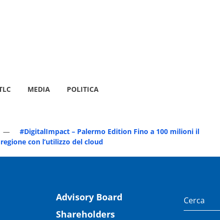
TLC
MEDIA
POLITICA
#DigitalImpact – Palermo Edition Fino a 100 milioni il
regione con l’utilizzo del cloud
Advisory Board
Shareholders