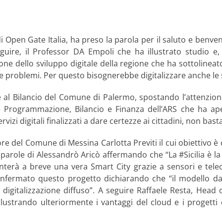
 Open Gate Italia, ha preso la parola per il saluto e benven
uire, il Professor DA Empoli che ha illustrato studio e, in
one dello sviluppo digitale della regione che ha sottolineat
re problemi. Per questo bisognerebbe digitalizzare anche le 
 al Bilancio del Comune di Palermo, spostando l’attenzione 
Programmazione, Bilancio e Finanza dell’ARS che ha ape
izi digitali finalizzati a dare certezze ai cittadini, non bast
re del Comune di Messina Carlotta Previti il cui obiettivo è 
 parole di Alessandrò Aricò affermando che “La #Sicilia è la
terà a breve una vera Smart City grazie a sensori e telecam
 confermato questo progetto dichiarando che “il modello d
gitalizzazione diffuso”. A seguire Raffaele Resta, Head 
illustrando ulteriormente i vantaggi del cloud e i progetti 