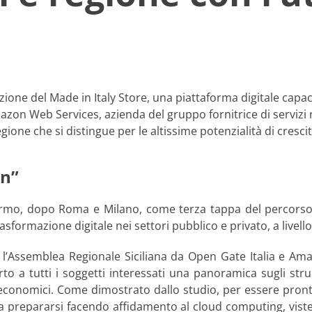
one del Made in Italy Store, una piattaforma digitale capace
Amazon Web Services, azienda del gruppo fornitrice di servizi r
gione che si distingue per le altissime potenzialità di crescit
on”
mo, dopo Roma e Milano, come terza tappa del percorso “
rasformazione digitale nei settori pubblico e privato, a livell
 l’Assemblea Regionale Siciliana da Open Gate Italia e Ama
fferto a tutti i soggetti interessati una panoramica sugli s
ed economici. Come dimostrato dallo studio, per essere pron
na prepararsi facendo affidamento al cloud computing, viste