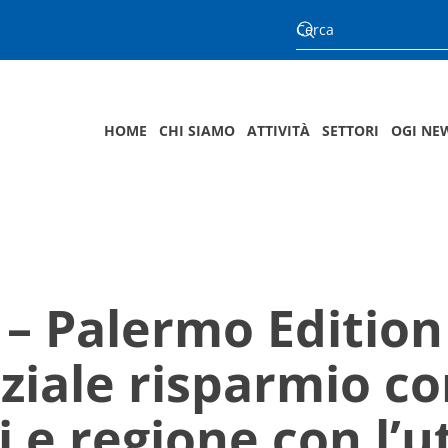
HOME
CHI SIAMO
ATTIVITÀ
SETTORI
OGI NE
 – Palermo Edition
nziale risparmio c
 e regione con l’ut