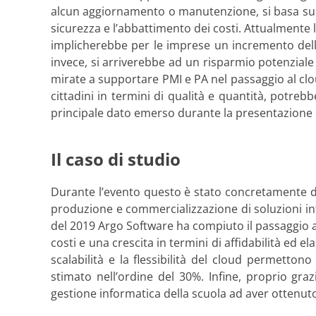
alcun aggiornamento o manutenzione, si basa sull’
sicurezza e l’abbattimento dei costi. Attualmente la
implicherebbe per le imprese un incremento della
invece, si arriverebbe ad un risparmio potenziale d
mirate a supportare PMI e PA nel passaggio al clou
cittadini in termini di qualità e quantità, potr
principale dato emerso durante la presentazione d
Il caso di studio
Durante l’evento questo è stato concretamente di
produzione e commercializzazione di soluzioni infor
del 2019 Argo Software ha compiuto il passaggio a
costi e una crescita in termini di affidabilità ed ela
scalabilità e la flessibilità del cloud permett
stimato nell’ordine del 30%. Infine, proprio graz
gestione informatica della scuola ad aver ottenuto l