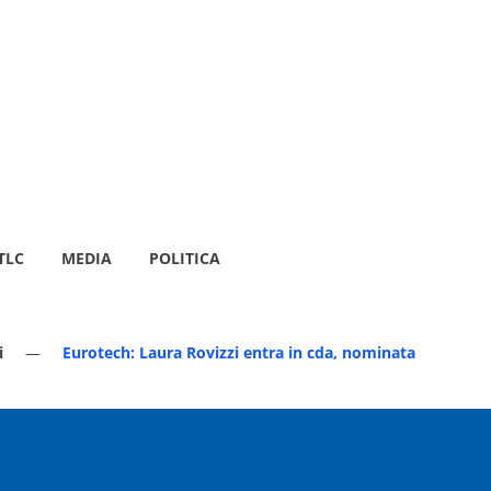
TLC
MEDIA
POLITICA
i
Eurotech: Laura Rovizzi entra in cda, nominata