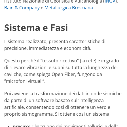
l’Istituto Nazionale di Geofisica e Vulcanologia (
INGV
),
Bain & Company
e
Metallurgica Bresciana
.
Sistema e Fasi
Il sistema realizzato, presenta caratteristiche di
precisione, immediatezza e economicità.
Questo perché il “tessuto ricettivo” (la rete) è in grado
di rilevare vibrazioni e suoni su tutta la lunghezza dei
cavi che, come spiega Open Fiber, fungono da
“microfoni virtuali”.
Poi avviene la trasformazione dei dati in onde sismiche
da parte di un software basato sull’intelligenza
artificiale, consentendo così di ottenere un vero e
proprio sismogramma. Si ottiene così un sistema:
preciso:
rilevazione dei movimenti tellurici e della