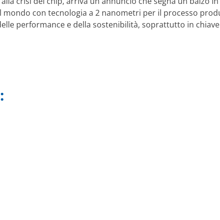
 alla crisi dei chip, arriva un annuncio che segna un balzo in
al mondo con tecnologia a 2 nanometri per il processo produ
delle performance e della sostenibilità, soprattutto in chiave
: