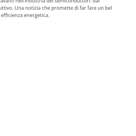
 avanti nell’industria dei semiconduttori: dai
ttivo. Una notizia che promette di far fare un bel
 efficienza energetica.