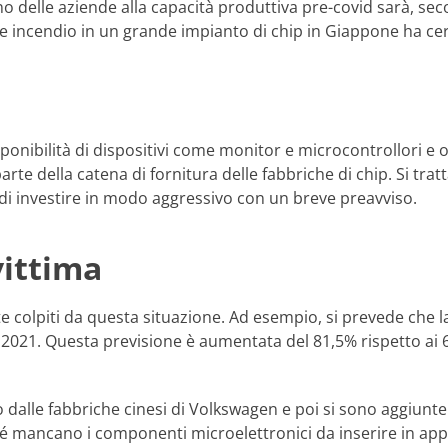
o delle aziende alla capacità produttiva pre-covid sarà, secon
e incendio in un grande impianto di chip in Giappone ha cer
onibilità di dispositivi come monitor e microcontrollori e ora s
parte della catena di fornitura delle fabbriche di chip. Si tra
à di investire in modo aggressivo con un breve preavviso.
vittima
te colpiti da questa situazione. Ad esempio, si prevede che l
l 2021. Questa previsione è aumentata del 81,5% rispetto ai 6
dalle fabbriche cinesi di Volkswagen e poi si sono aggiunte
hé mancano i componenti microelettronici da inserire in app