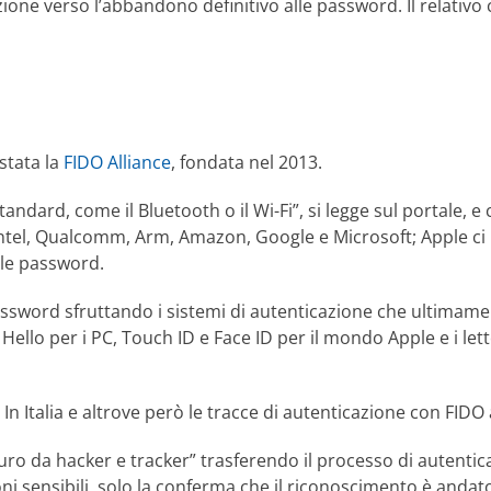
e verso l’abbandono definitivo alle password. Il relativo c
stata la
FIDO Alliance
, fondata nel 2013.
standard, come il Bluetooth o il Wi-Fi”, si legge sul portale
i Intel, Qualcomm, Arm, Amazon, Google e Microsoft; Apple c
 le password.
le password sfruttando i sistemi di autenticazione che ultim
 Hello per i PC, Touch ID e Face ID per il mondo Apple e i let
 In Italia e altrove però le tracce di autenticazione con FID
uro da hacker e tracker” trasferendo il processo di autenticaz
ni sensibili, solo la conferma che il riconoscimento è andat