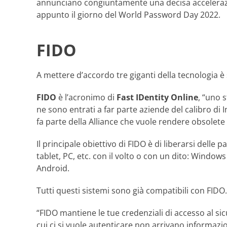
annunciano congiuntamente una decisa accelerazion
appunto il giorno del World Password Day 2022.
FIDO
A mettere d’accordo tre giganti della tecnologia è 
FIDO
è l’acronimo di
Fast IDentity Online
, “uno 
ne sono entrati a far parte aziende del calibro d
fa parte della Alliance che vuole rendere obsolete
Il principale obiettivo di FIDO è di liberarsi del
tablet, PC, etc. con il volto o con un dito: Windows
Android.
Tutti questi sistemi sono già compatibili con FIDO.
“FIDO mantiene le tue credenziali di accesso al sic
cui ci si vuole autenticare non arrivano informazio