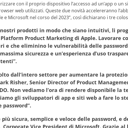
orizzare con il proprio dispositivo l’accesso ad un’app o un s
owser web utilizzati. Queste due novità accelereranno l’ab
 e Microsoft nel corso del 2023”, così dichiarano i tre coloss
ostri prodotti in modo che siano intuitivi, li pro
f Platform Product Marketing di Apple. Lavorare co
curi e che eliminino le vulnerabilità delle passwo
a massima sicurezza e un’esperienza d’uso traspare
tenti”.
lto dall’intero settore per aumentare la protezio
ark Risher, Senior Director of Product Managemen
i FIDO. Non vediamo l’ora di rendere disponibile l
iamo gli sviluppatori di app e siti web a fare lo st
e password”.
 più sicura, semplice e veloce delle password, e d
s, Corporate Vice President di Microsoft. Grazie 