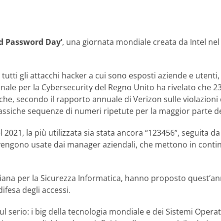
d Password Day’
, una giornata mondiale creata da Intel nel
tutti gli attacchi hacker a cui sono esposti aziende e utent
nale per la Cybersecurity del Regno Unito ha rivelato che 2
e, secondo il rapporto annuale di Verizon sulle violazioni de
ssiche sequenze di numeri ripetute per la maggior parte dei 
 2021, la più utilizzata sia stata ancora “123456”, seguita da
engono usate dai manager aziendali, che mettono in continuo 
taliana per la Sicurezza Informatica, hanno proposto quest’a
ifesa degli accessi.
l serio: i big della tecnologia mondiale e dei Sistemi Operati