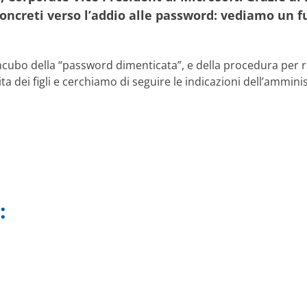
concreti verso l’addio alle password: vediamo un f
ll’incubo della “password dimenticata”, e della procedura per
a dei figli e cerchiamo di seguire le indicazioni dell’ammini
: