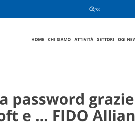
HOME
CHI SIAMO
ATTIVITÀ
SETTORI
OGI NE
za password grazie
oft e … FIDO Allia