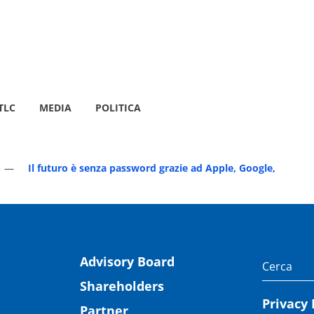
TLC
MEDIA
POLITICA
Il futuro è senza password grazie ad Apple, Google,
Advisory Board
Shareholders
Privacy 
Partner