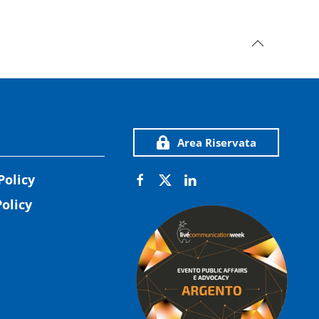
Area Riservata
Policy
olicy