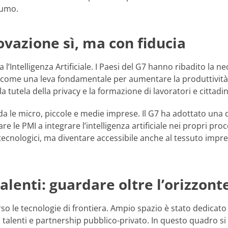
sumo.
novazione sì, ma con fiducia
a l’Intelligenza Artificiale. I Paesi del G7 hanno ribadito l
a come una leva fondamentale per aumentare la produttività in
 tutela della privacy e la formazione di lavoratori e cittadin
a le micro, piccole e medie imprese. Il G7 ha adottato una di
re le PMI a integrare l’intelligenza artificiale nei propri pro
cnologici, ma diventare accessibile anche al tessuto imprend
alenti: guardare oltre l’orizzont
rso le tecnologie di frontiera. Ampio spazio è stato dedicato
 talenti e partnership pubblico-privato. In questo quadro si i