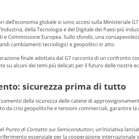
tori dell’economia globale si sono accesi sulla Ministeriale G
Industria, della Tecnologia e del Digitale dei Paesi più indus
iti e Commissione Europea. Sullo sfondo, una consapevolezz
ndi cambiamenti tecnologici e geopolitici in atto.
arazione finale adottata dal G7 racconta di un confronto con
e su alcuni dei temi più delicati per il futuro delle nostre 
nto: sicurezza prima di tutto
fforzamento della sicurezza delle catene di approvvigionamen
o da crisi geopolitiche e tensioni commerciali, garantire la 
del
Punto di Contatto sui Semiconduttori
, un’iniziativa lanc
erimento essenziale per la cooperazione internazionale in u