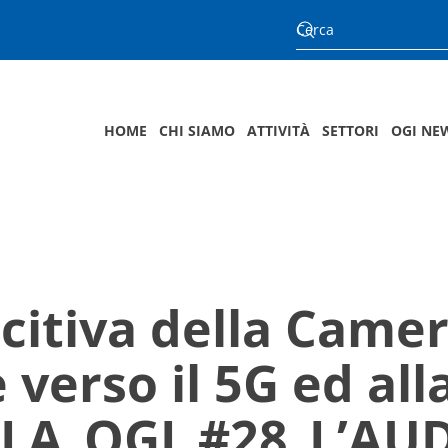
HOME
CHI SIAMO
ATTIVITÀ
SETTORI
OGI NE
citiva della Camer
 verso il 5G ed all
OLA_OGI_#28_L’AU