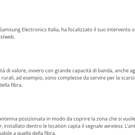
 Samsung Electronics Italia, ha focalizzato il suo intervento 
astweb.
 di valore, ovvero con grande capacità di banda, anche agli ut
ee rurali, ad esempio, sono complesse da servire per la scarsi
ella fibra.
’antenna posizionata in modo da coprire la zona che si vuole 
r,
installato dentro le location capta il segnale
wireless
. L’a
abile a quella della fibra.