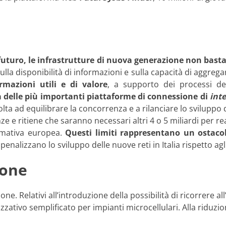
l futuro, le infrastrutture di nuova generazione non bast
lla disponibilità di informazioni e sulla capacità di aggregarl
rmazioni utili e di valore
, a supporto dei processi dec
 delle più importanti piattaforme di connessione di
inte
a ad equilibrare la concorrenza e a rilanciare lo sviluppo d
ze e ritiene che saranno necessari altri 4 o 5 miliardi per re
ormativa europea.
Questi limiti rappresentano un ostacol
e penalizzano lo sviluppo delle nuove reti in Italia rispetto a
ione
ne. Relativi all’introduzione della possibilità di ricorrere al
izzativo semplificato per impianti microcellulari. Alla ridu