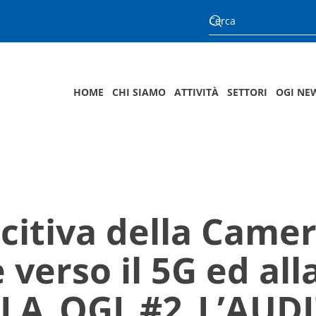
HOME
CHI SIAMO
ATTIVITÀ
SETTORI
OGI NE
citiva della Camer
 verso il 5G ed all
OLA_OGI_#2_L’AUD