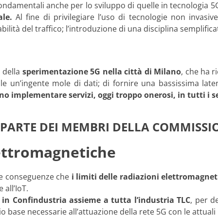
a, fondamentali anche per lo sviluppo di quelle in tecnologia
ale.
Al fine di privilegiare l’uso di tecnologie non invasive
lità del traffico; l’introduzione di una disciplina semplifica
a della
sperimentazione 5G nella città di Milano
, che ha r
le un’ingente mole di dati; di fornire una bassissima latenz
no implementare servizi, oggi troppo onerosi, in tutti i s
PARTE DEI MEMBRI DELLA COMMISSI
lettromagnetiche
lle conseguenze che
i limiti delle radiazioni elettromagne
 all’IoT.
in Confindustria assieme a tutta l’industria TLC
, per d
 base necessarie all’attuazione della rete 5G con le attuali 