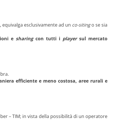
, equivalga esclusivamente ad un
co-siting
o se sia
zioni e
sharing
con tutti i
player
sul mercato
ibra.
niera efficiente e meno costosa, aree rurali e
er – TIM; in vista della possibilità di un operatore