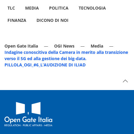
TLC
MEDIA
POLITICA
TECNOLOGIA
FINANZA
DICONO DI NOI
Open Gate Italia
OGI News
Media
Indagine conoscitiva della Camera in merito alla transizione
verso il 5G ed alla gestione dei big-data.
PILLOLA_OGI_#6_L’AUDIZIONE DI ILIAD