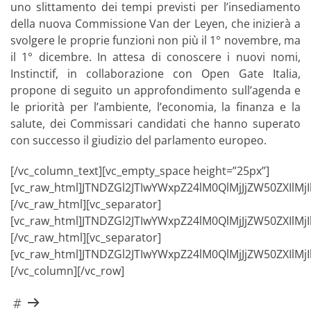
uno slittamento dei tempi previsti per l’insediamento
della nuova Commissione Van der Leyen, che inizierà a
svolgere le proprie funzioni non più il 1° novembre, ma
il 1° dicembre. In attesa di conoscere i nuovi nomi,
Instinctif, in collaborazione con Open Gate Italia,
propone di seguito un approfondimento sull’agenda e
le priorità per l’ambiente, l’economia, la finanza e la
salute, dei Commissari candidati che hanno superato
con successo il giudizio del parlamento europeo.
[/vc_column_text][vc_empty_space height=”25px”]
[vc_raw_html]JTNDZGl2JTIwYWxpZ24lM0QlMjJjZW50Z
[/vc_raw_html][vc_separator]
[vc_raw_html]JTNDZGl2JTIwYWxpZ24lM0QlMjJjZW50Z
[/vc_raw_html][vc_separator]
[vc_raw_html]JTNDZGl2JTIwYWxpZ24lM0QlMjJjZW50ZX
[/vc_column][/vc_row]