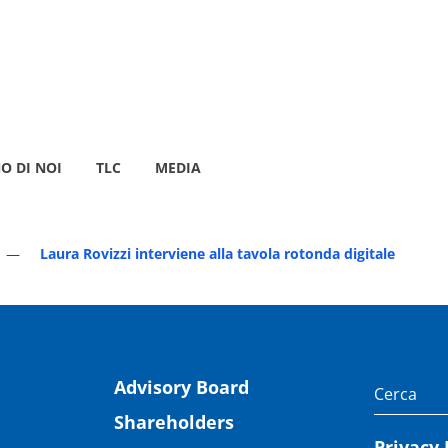
O DI NOI
TLC
MEDIA
Laura Rovizzi interviene alla tavola rotonda digitale
Advisory Board
Shareholders
Privacy 