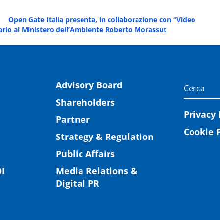
Open Gate Italia presenta, in collaborazione con “Video
etario al Ministero dell’Ambiente Roberto Morassut
Advisory Board
Shareholders
Privacy 
Partner
Cookie P
Strategy & Regulation
Public Affairs
I
Media Relations &
Digital PR