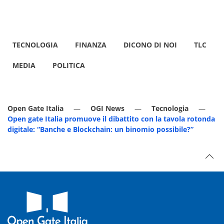
TECNOLOGIA
FINANZA
DICONO DI NOI
TLC
MEDIA
POLITICA
Open Gate Italia
OGI News
Tecnologia
Open gate Italia promuove il dibattito con la tavola rotonda
digitale: “Banche e Blockchain: un binomio possibile?”