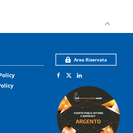
Area Riservata
Policy
olicy