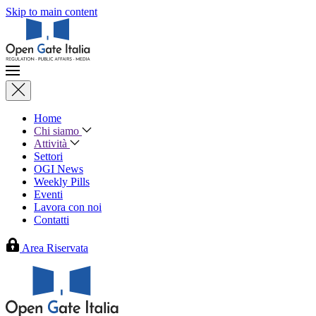
Skip to main content
Home
Chi siamo
Attività
Settori
OGI News
Weekly Pills
Eventi
Lavora con noi
Contatti
Area Riservata