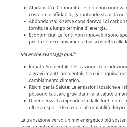
Affidabilità e Continuità: Le fonti non rinnova
costante e affidabile, garantendo stabilità nelle
Abbondanza: Riserve considerevoli di carbone,
fornitura a lungo termine di energia.
Economicità: Le fonti non rinnovabili sono s
produzione relativamente bassi rispetto alle fo
Ma anche svantaggi quali:
Impatti Ambientali: L’estrazione, la produzione 
a gravi impatti ambientali, tra cui l’inquinamen
cambiamento climatico.
Rischi per la Salute: Le emissioni tossiche e i r
possono causare gravi danni alla salute umana
Dipendenza: La dipendenza dalle fonti non rinn
oltre a esporre le nazioni alla volatilità dei pr
La transizione verso un mix energetico più sosteni
investimenti nelle tecnologie pulite e un impegno g