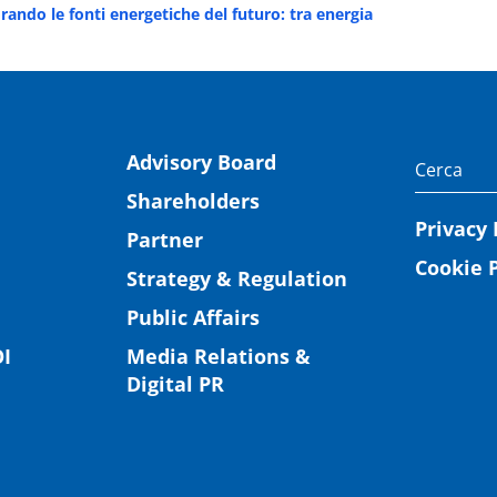
rando le fonti energetiche del futuro: tra energia
Advisory Board
Shareholders
Privacy 
Partner
Cookie P
Strategy & Regulation
Public Affairs
I
Media Relations &
Digital PR