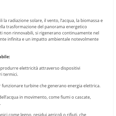
i la radiazione solare, il vento, l’acqua, la biomassa e
 nella trasformazione del panorama energetico
ti non rinnovabili, si rigenerano continuamente nel
e infinita e un impatto ambientale notevolmente
abile:
 produrre elettricità attraverso dispositivi
ri termici.
far funzionare turbine che generano energia elettrica.
ca dell’acqua in movimento, come fiumi o cascate,
.
ici come legno, residui agricoli o rifiuti, che