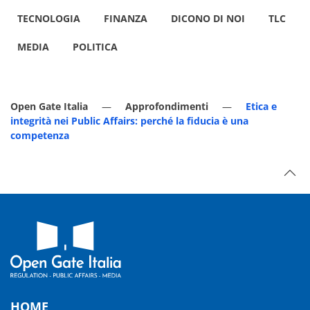
TECNOLOGIA
FINANZA
DICONO DI NOI
TLC
MEDIA
POLITICA
Open Gate Italia
Approfondimenti
Etica e
integrità nei Public Affairs: perché la fiducia è una
competenza
HOME