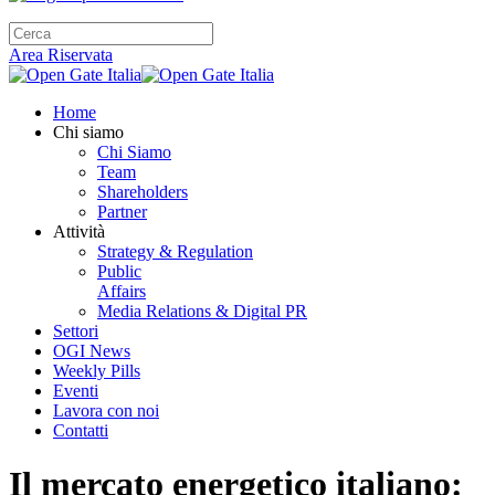
Area Riservata
Home
Chi siamo
Chi Siamo
Team
Shareholders
Partner
Attività
Strategy & Regulation
Public
Affairs
Media Relations & Digital PR
Settori
OGI News
Weekly Pills
Eventi
Lavora con noi
Contatti
Il mercato energetico italiano: