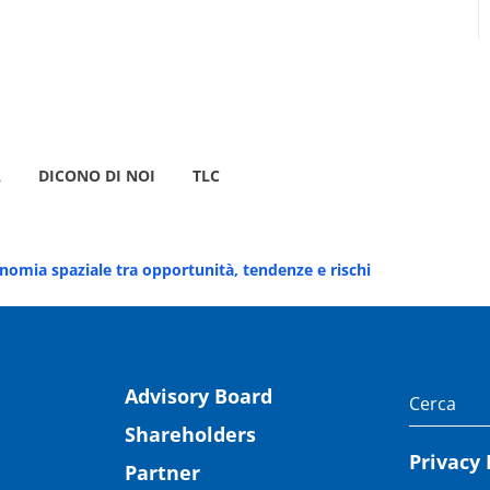
A
DICONO DI NOI
TLC
nomia spaziale tra opportunità, tendenze e rischi
Advisory Board
Shareholders
Privacy 
Partner