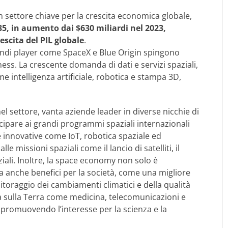
 settore chiave per la crescita economica globale,
035, in aumento dai $630 miliardi nel 2023,
escita del PIL globale
.
randi player come SpaceX e Blue Origin spingono
ss. La crescente domanda di dati e servizi spaziali,
me intelligenza artificiale, robotica e stampa 3D,
el settore, vanta aziende leader in diverse nicchie di
cipare ai grandi programmi spaziali internazionali
 innovative come IoT, robotica spaziale ed
le missioni spaziali come il lancio di satelliti, il
ziali. Inoltre, la space economy non solo è
 anche benefici per la società, come una migliore
toraggio dei cambiamenti climatici e della qualità
ita sulla Terra come medicina, telecomunicazioni e
, promuovendo l’interesse per la scienza e la