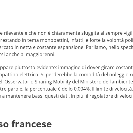
 rilevante e che non è chiaramente sfuggita al sempre vigile
estando in tema monopattini, infatti, è forte la volontà poli
rcato in netta e costante espansione. Parliamo, nello specif
ersi anche ai maggiorenni.
 appare piuttosto evidente: immagine di dover girare costant
attino elettrico. Si perderebbe la comodità del noleggio rel
ll’Osservatorio Sharing Mobility del Ministero dell’ambiente, i
tre parole, la percentuale è dello 0,004%. Il limite di velocit
a mantenere bassi questi dati. In più, il regolatore di veloci
aso francese