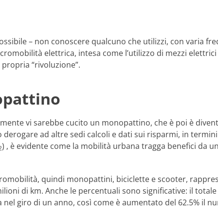
ssibile – non conoscere qualcuno che utilizzi, con varia freq
omobilità elettrica, intesa come l’utilizzo di mezzi elettrici p
propria “rivoluzione”.
opattino
mente vi sarebbe cucito un monopattino, che è poi è divent
derogare ad altre sedi calcoli e dati sui risparmi, in termini d
) , è evidente come la mobilità urbana tragga benefici da
2
micromobilità, quindi monopattini, biciclette e scooter, rappre
ioni di km. Anche le percentuali sono significative: il totale
el giro di un anno, così come è aumentato del 62.5% il numer