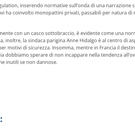
ulation, inserendo normative sull’onda di una narrazione se
avi ha coinvolto monopattini privati, passabili per natura di 
temente con un casco sottobraccio, è evidente come una nor
ancia, inoltre, la sindaca parigina Anne Hidalgo è al centro 
 per motivi di sicurezza. Insomma, mentre in Francia il destin
alia dobbiamo sperare di non incappare nella tendenza all’ov
me inutili se non dannose.
: