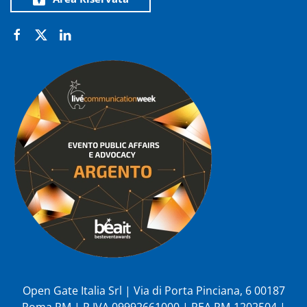
Open Gate Italia Srl | Via di Porta Pinciana, 6 00187
Roma RM | P.IVA 09992661000 | REA RM-1202504 |