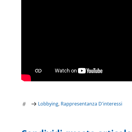
Lobbying
,
Rappresentanza D'interessi