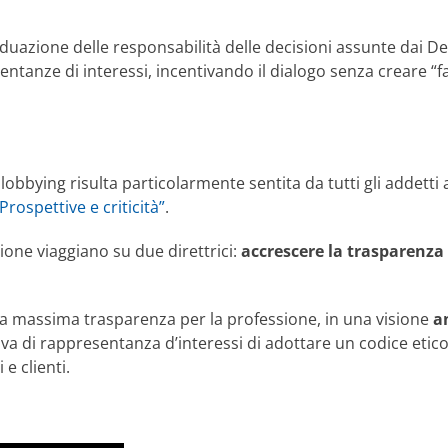
iduazione delle responsabilità delle decisioni assunte dai Dec
entanze di interessi, incentivando il dialogo senza creare “fa
lobbying risulta particolarmente sentita da tutti gli addetti 
ospettive e criticità”
.
ione viaggiano su due direttrici:
accrescere la trasparenza
la massima trasparenza per la professione, in una visione
a
tiva di rappresentanza d’interessi di adottare un codice eti
 e clienti.