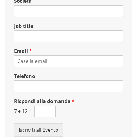
Società
m
g
e
n
o
m
e
Job title
Email
*
Telefono
Rispondi alla domanda
*
7
+
12
=
Iscriviti all'Evento