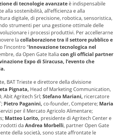
ozione di tecnologie avanzate
è indispensabile
lla sostenibilità, all’efficienza e alla
ura digitale, di precisione, robotica, sensoristica,
endo strumenti per una gestione ottimale delle
voluzionare i processi produttivi. Per accellerarne
uovere la
collaborazione tra il settore pubblico e
o l’incontro “
Innovazione tecnologica nel
tembre, da Open Gate Italia
con gli official partner
vinazione Expo di Siracusa, l’evento che
ia.
e, BAT Trieste e direttore della divisione
eta Pignata,
Head of Marketing Communication,
O, Abit Agritech Srl;
Stefano Mariani,
ricercatore
T;
Pietro Paganini,
co-founder, Competere;
Maria
Servizi per il Mercato Agricolo Alimentare;
is;
Matteo Lorito,
presidente di Agritech Center e
ntrodotti da
Andrea Morbelli
, partner Open Gate
dente della società, sono state affrontate le