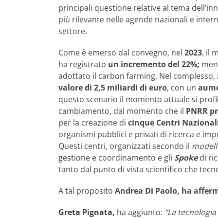
principali questione relative al tema dell’i
più rilevante nelle agende nazionali e intern
settore.
Come è emerso dal convegno, nel
2023
, il
ha registrato
un incremento del 22%;
ment
adottato il carbon farming. Nel complesso, 
valore di 2,5 miliardi di euro
, con un
aume
questo scenario il momento attuale si profi
cambiamento, dal momento che il
PNRR pre
per la creazione di
cinque Centri Nazionali
organismi pubblici e privati di ricerca e impr
Questi centri, organizzati secondo il
modell
gestione e coordinamento e gli
Spoke
di ri
tanto dal punto di vista scientifico che tecn
A tal proposito
Andrea Di Paolo, ha affer
Greta Pignata,
ha aggiunto:
“La tecnologia