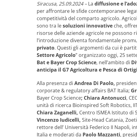
Siracusa, 25.09.2024 –
La
diffusione e l’ad
per affrontare le sfide contemporanee legate a
competitività del comparto agricolo. Agricolt
sono tra le
soluzioni innovative
che, offr
risorse delle aziende agricole ne possono ri
l’introduzione diventa fondamentale prom
privato
. Questi gli argomenti da cui è partit
Settore Agricolo
” organizzato oggi, 25 set
Bat e Bayer Crop Science
, nell’ambito di
Di
anticipa il G7 Agricoltura e Pesca di Ortig
Alla presenza di
Andrea Di Paolo,
president
corporate & regulatory affairs BAT Italia;
Gr
Bayer Crop Science
; Chiara Antonucci
, CE
unità di ricerca Bioinspired Soft Robotics, II
Chiara Zaganelli,
Centro ISMEA Istituto di 
Vincenzo Iudicelli,
Site-Head Catania, Zoet
rettore dell’ Università Federico II Napoli, i
Italia e moderati da
Paolo Mazzanti
, presi