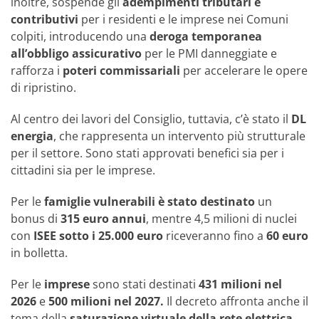
inoltre, sospende gli
adempimenti tributari e
contributivi
per i residenti e le imprese nei Comuni
colpiti, introducendo una
deroga temporanea
all’obbligo assicurativo
per le PMI danneggiate e
rafforza i
poteri commissariali
per accelerare le opere
di ripristino.
Al centro dei lavori del Consiglio, tuttavia, c’è stato il
DL
energia
, che rappresenta un intervento più strutturale
per il settore. Sono stati approvati benefici sia per i
cittadini sia per le imprese.
Per le
famiglie vulnerabili è stato destinato
un
bonus di
315 euro annui
, mentre 4,5 milioni di nuclei
con
ISEE sotto i 25.000 euro
riceveranno fino a
60 euro
in bolletta.
Per le
imprese
sono stati destinati
431 milioni nel
2026
e
500 milioni nel 2027.
Il decreto affronta anche il
tema della
saturazione virtuale della rete elettrica
,