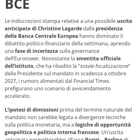
BCE
Le indiscrezioni stampa relative a una possibile
uscita
anticipata di Christine Lagarde
dalla
presidenza
della Banca Centrale Europea
hanno dominato il
dibattito politico-finanziario della settimana, aprendo
una
fase di incertezza
sulla governance
dell’Eurotower. Nonostante la
smentita ufficiale
dell’istituto
, che ha ribadito la “
totale focalizzazione
”
della Presidente sul mandato in scadenza a ottobre
2027, i rumors alimentati dal Financial Times
prefigurano uno scenario di avvicendamento
accelerato.
L’ipotesi di dimissioni
prima del termine naturale del
mandato non sarebbe legata a divergenze tecniche
sulla politica monetaria, ma a
logiche di opportunità
geopolitica e politica interna francese
. Un’uscita
anticipata permetterebbe all’asse
Parigi – Berlino
di