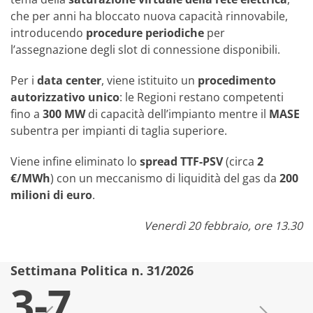
che per anni ha bloccato nuova capacità rinnovabile,
introducendo
procedure periodiche
per
l’assegnazione degli slot di connessione disponibili.
Per i
data center
, viene istituito un
procedimento
autorizzativo unico
: le Regioni restano competenti
fino a
300 MW
di capacità dell’impianto mentre il
MASE
subentra per impianti di taglia superiore.
Viene infine eliminato lo
spread TTF-PSV
(circa
2
€/MWh
) con un meccanismo di liquidità del gas da
200
milioni di euro
.
Venerdì 20 febbraio, ore 13.30
Settimana Politica n. 31/2026
S
3-7