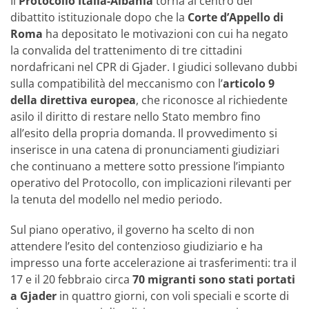
Il
Protocollo Italia-Albania
torna al centro del
dibattito istituzionale dopo che la
Corte d’Appello di
Roma
ha depositato le motivazioni con cui ha negato
la convalida del trattenimento di tre cittadini
nordafricani nel CPR di Gjader. I giudici sollevano dubbi
sulla compatibilità del meccanismo con l’
articolo 9
della direttiva europea
, che riconosce al richiedente
asilo il diritto di restare nello Stato membro fino
all’esito della propria domanda. Il provvedimento si
inserisce in una catena di pronunciamenti giudiziari
che continuano a mettere sotto pressione l’impianto
operativo del Protocollo, con implicazioni rilevanti per
la tenuta del modello nel medio periodo.
Sul piano operativo, il governo ha scelto di non
attendere l’esito del contenzioso giudiziario e ha
impresso una forte accelerazione ai trasferimenti: tra il
17 e il 20 febbraio circa
70 migranti sono stati portati
a Gjader
in quattro giorni, con voli speciali e scorte di