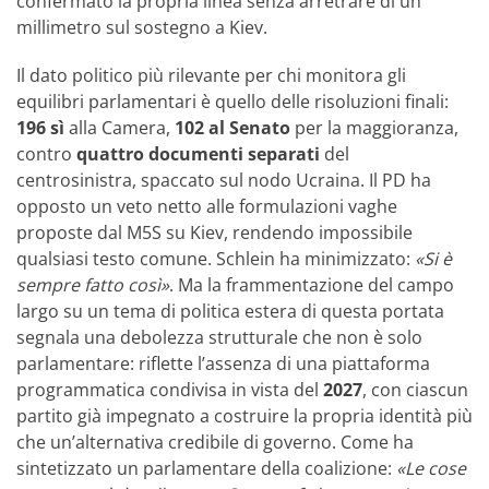
confermato la propria linea senza arretrare di un
millimetro sul sostegno a Kiev.
Il dato politico più rilevante per chi monitora gli
equilibri parlamentari è quello delle risoluzioni finali:
196 sì
alla Camera,
102 al Senato
per la maggioranza,
contro
quattro documenti separati
del
centrosinistra, spaccato sul nodo Ucraina. Il PD ha
opposto un veto netto alle formulazioni vaghe
proposte dal M5S su Kiev, rendendo impossibile
qualsiasi testo comune. Schlein ha minimizzato:
«Si è
sempre fatto così»
. Ma la frammentazione del campo
largo su un tema di politica estera di questa portata
segnala una debolezza strutturale che non è solo
parlamentare: riflette l’assenza di una piattaforma
programmatica condivisa in vista del
2027
, con ciascun
partito già impegnato a costruire la propria identità più
che un’alternativa credibile di governo. Come ha
sintetizzato un parlamentare della coalizione:
«Le cose