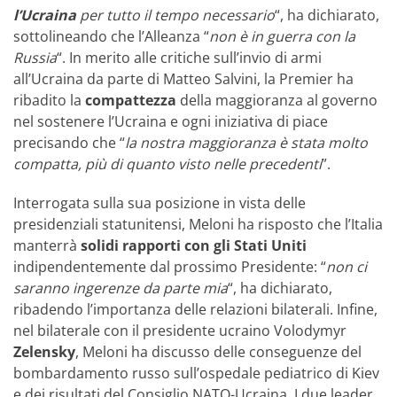
l’Ucraina
per tutto il tempo necessario
“, ha dichiarato,
sottolineando che l’Alleanza “
non è in guerra con la
Russia
“. In merito alle critiche sull’invio di armi
all’Ucraina da parte di Matteo Salvini, la Premier ha
ribadito la
compattezza
della maggioranza al governo
nel sostenere l’Ucraina e ogni iniziativa di piace
precisando che “
la nostra maggioranza è stata molto
compatta, più di quanto visto nelle precedenti
”.
Interrogata sulla sua posizione in vista delle
presidenziali statunitensi, Meloni ha risposto che l’Italia
manterrà
solidi rapporti con gli Stati Uniti
indipendentemente dal prossimo Presidente: “
non ci
saranno ingerenze da parte mia
“, ha dichiarato,
ribadendo l’importanza delle relazioni bilaterali. Infine,
nel bilaterale con il presidente ucraino Volodymyr
Zelensky
, Meloni ha discusso delle conseguenze del
bombardamento russo sull’ospedale pediatrico di Kiev
e dei risultati del Consiglio NATO-Ucraina. I due leader