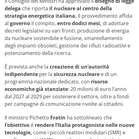
Il Consiglio dei Ministri ha approvato il
disegno di legge
delega
che riporta
il nucleare al centro della
strategia energetica italiana.
Il provvedimento affida
al
governo
il compito,
entro dodici mesi,
di adottare
decreti legislativi su vari fronti: produzione di energia
da nucleare sostenibile e fusione, smantellamento
degli impianti obsoleti, gestione dei rifiuti radioattivi e
potenziamento della ricerca.
È prevista anche la
creazione di un’autorità
indipendente
per la
sicurezza nucleare
e di un
programma nazionale dedicato, con
risorse
economiche già stanziate
: 20 milioni di euro l’anno
dal 2027 al 2029 per sostenere il settore, oltre a fondi
per campagne di comunicazione rivolte ai cittadini.
Il ministro Pichetto
Fratin
ha sottolineato che
l’obiettivo
è
rendere l’Italia protagonista nelle nuove
tecnologie,
come i piccoli reattori modulari (SMR) e