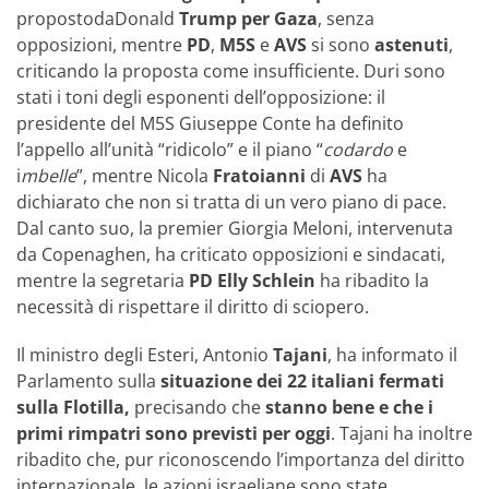
propostodaDonald
Trump per Gaza
, senza
opposizioni, mentre
PD
,
M5S
e
AVS
si sono
astenuti
,
criticando la proposta come insufficiente. Duri sono
stati i toni degli esponenti dell’opposizione: il
presidente del M5S Giuseppe Conte ha definito
l’appello all’unità “ridicolo” e il piano “
codardo
e
i
mbelle
”, mentre Nicola
Fratoianni
di
AVS
ha
dichiarato che non si tratta di un vero piano di pace.
Dal canto suo, la premier Giorgia Meloni, intervenuta
da Copenaghen, ha criticato opposizioni e sindacati,
mentre la segretaria
PD Elly Schlein
ha ribadito la
necessità di rispettare il diritto di sciopero.
Il ministro degli Esteri, Antonio
Tajani
, ha informato il
Parlamento sulla
situazione dei 22 italiani fermati
sulla Flotilla,
precisando che
stanno bene e che i
primi rimpatri sono previsti per oggi
. Tajani ha inoltre
ribadito che, pur riconoscendo l’importanza del diritto
internazionale, le azioni israeliane sono state