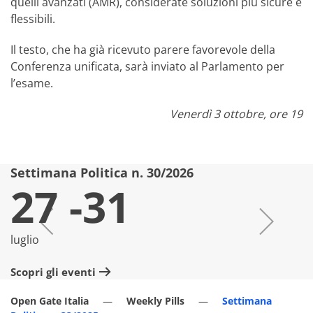
quelli avanzati (AMR), considerate soluzioni più sicure e
flessibili.
Il testo, che ha già ricevuto parere favorevole della
Conferenza unificata, sarà inviato al Parlamento per
l’esame.
Venerdì 3 ottobre, ore 19
Settimana Politica n. 30/2026
S
27 -31
luglio
lu
Scopri gli eventi
Sc
Open Gate Italia
Weekly Pills
Settimana