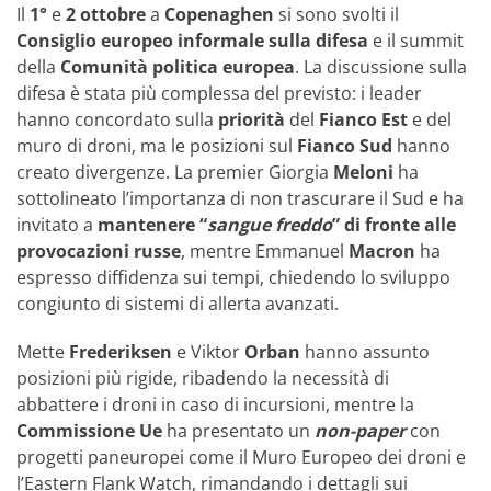
Il
1°
e
2 ottobre
a
Copenaghen
si sono svolti il
Consiglio europeo informale sulla difesa
e il summit
della
Comunità politica europea
. La discussione sulla
difesa è stata più complessa del previsto: i leader
hanno concordato sulla
priorità
del
Fianco Est
e del
muro di droni, ma le posizioni sul
Fianco Sud
hanno
creato divergenze. La premier Giorgia
Meloni
ha
sottolineato l’importanza di non trascurare il Sud e ha
invitato a
mantenere “
sangue freddo
” di fronte alle
provocazioni russe
, mentre Emmanuel
Macron
ha
espresso diffidenza sui tempi, chiedendo lo sviluppo
congiunto di sistemi di allerta avanzati.
Mette
Frederiksen
e Viktor
Orban
hanno assunto
posizioni più rigide, ribadendo la necessità di
abbattere i droni in caso di incursioni, mentre la
Commissione Ue
ha presentato un
non-paper
con
progetti paneuropei come il Muro Europeo dei droni e
l’Eastern Flank Watch, rimandando i dettagli sui