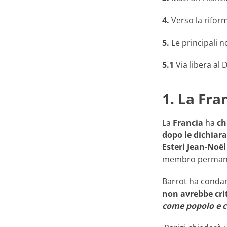
4.
Verso la rifor
5.
Le principali n
5.1
Via libera al
1. La Fra
La
Francia
ha
ch
dopo le dichiara
Esteri Jean-Noël
membro permanent
Barrot ha conda
non avrebbe crit
come popolo e 