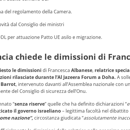
ma del regolamento della Camera.
ovità dal Consiglio dei ministri
 DDL per attuazione Patto UE asilo e migrazione.
ncia chiede le dimissioni di Fra
iesto le dimissioni
di Francesca
Albanese
,
relatrice speci
zioni rilasciate durante l’Al Jazeera Forum a Doha.
A solle
 Barrot
, intervenuto davanti all’Assemblea nazionale con un
e del Consiglio di sicurezza dell’Onu.
nnato “
senza riserve
” quelle che ha definito dichiarazioni “
e
icato il governo israeliano
– legittima facoltà nel dibattito
come nazione”
,
circostanza giudicata “
assolutamente inacce