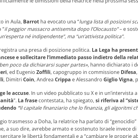
fficialmente le dimissioni della relatrice nella prossima sessi
o in Aula,
Barrot
ha evocato una “
lunga lista di posizioni s
 “
il peggior massacro antisemita dopo l’Olocausto”
– e sos
un’esperta né indipendente”, ma “un’attivista politica”.
 registra una presa di posizione politica.
La Lega ha present
rancese e sollecitare l’immediato passo indietro della relat
 ben poco da dichiararsi super partes»,
hanno dichiarato i d
eri
, ed Eugenio
Zoffili
, capogruppo in commissione
Difesa
li
, Dimitri
Coin
, Andrea
Crippa
e Alessandro
Giglio Vigna
, 
ge le accuse
. In un video pubblicato su X e in un’intervista
manità
”.
La frase
contestata, ha spiegato,
si riferiva al “si
ludendo
“
il capitale finanziario che lo finanzia, gli algoritmi
o trasmesso a Doha, la relatrice ha parlato di “genocidio” 
e, a suo dire, avrebbe armato e sostenuto Israele invece di fe
esercitare le libertà fondamentali e a “cambiare le proprie 