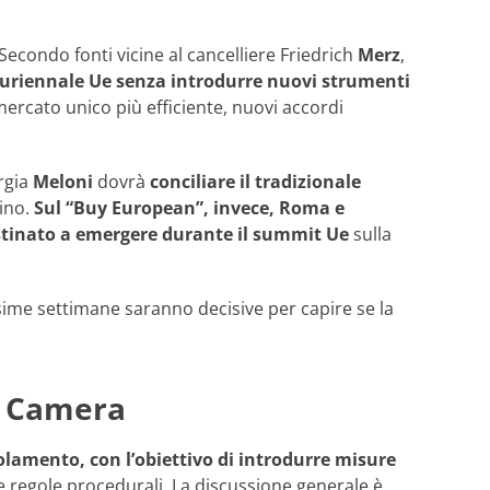
 Secondo fonti vicine al cancelliere Friedrich
Merz
,
 pluriennale Ue senza introdurre nuovi strumenti
ercato unico più efficiente, nuovi accordi
rgia
Meloni
dovrà
conciliare il tradizionale
ino.
Sul “Buy European”, invece, Roma e
estinato a emergere durante il summit Ue
sulla
sime settimane saranno decisive per capire se la
a Camera
olamento, con l’obiettivo di introdurre misure
e regole procedurali. La discussione generale è