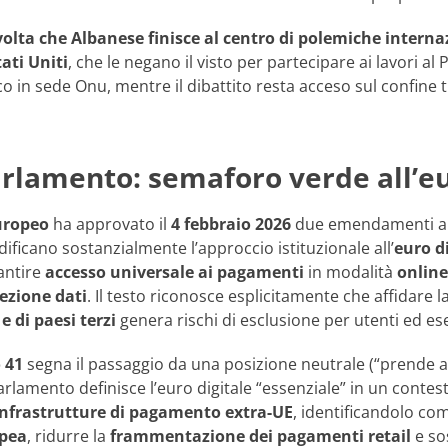
olta che Albanese finisce al centro di polemiche internaz
tati Uniti
, che le negano il visto per partecipare ai lavori a
o in sede Onu, mentre il dibattito resta acceso sul confine t
rlamento: semaforo verde all’eu
uropeo
ha approvato il
4 febbraio 2026
due emendamenti all
ficano sostanzialmente l’approccio istituzionale all’
euro d
antire
accesso universale ai pagamenti
in modalità
online
tezione dati
. Il testo riconosce esplicitamente che affidare
 e di paesi terzi
genera rischi di esclusione per utenti ed es
 41
segna il passaggio da una posizione neutrale (“prende at
Parlamento definisce l’euro digitale “essenziale” in un contes
nfrastrutture di pagamento extra-UE
, identificandolo co
pea
, ridurre la
frammentazione dei pagamenti retail
e sos