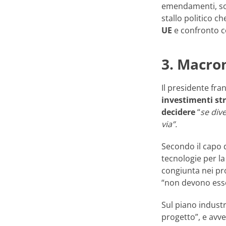
emendamenti, sos
stallo politico c
UE
e confronto c
3. Macron
Il presidente fr
investimenti str
decidere
“
se div
via”.
Secondo il capo de
tecnologie per l
congiunta nei pro
“non devono esser
Sul piano industr
progetto”, e avv