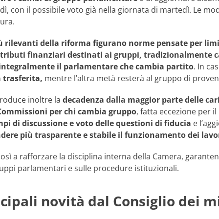
dì, con il possibile voto già nella giornata di martedì. Le mo
ura.
ù rilevanti della riforma figurano norme pensate per lim
tributi finanziari destinati ai gruppi, tradizionalmente c
integralmente il parlamentare che cambia partito
. In c
 trasferita,
mentre l’altra metà resterà al gruppo di proven
troduce inoltre la
decadenza dalla maggior parte delle caric
Commissioni per chi cambia gruppo
, fatta eccezione per 
pi di discussione e voto delle questioni di fiducia
e l’agg
endere più trasparente e stabile il funzionamento dei lav
così a rafforzare la disciplina interna della Camera, garan
ppi parlamentari e sulle procedure istituzionali.
ncipali novità dal Consiglio dei m