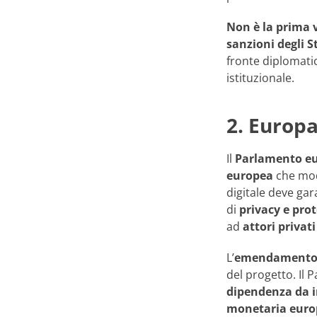
Non è la prima v
sanzioni degli S
fronte diplomatic
istituzionale.
2. Europa
Il
Parlamento e
europea
che modi
digitale deve gar
di
privacy e pro
ad
attori privati
L’
emendamento
del progetto. Il 
dipendenza da i
monetaria euro