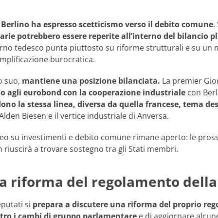
,
Berlino ha espresso scetticismo verso il debito comune
.
arie potrebbero essere reperite all’interno del bilancio
rno tedesco punta piuttosto su riforme strutturali e su un m
mplificazione burocratica.
o suo,
mantiene una posizione bilanciata.
La premier Gio
no agli eurobond con la cooperazione industriale
con Berl
dono la stessa linea, diversa da quella francese, tema d
Alden Biesen e il vertice industriale di Anversa.
opeo su investimenti e debito comune rimane aperto: le pros
 riuscirà a trovare sostegno tra gli Stati membri.
 la riforma del regolamento dell
putati si
prepara a discutere una riforma del proprio reg
ntro i cambi di gruppo parlamentare
e di aggiornare alcun