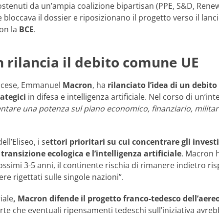
tenuti da un’ampia coalizione bipartisan (PPE, S&D, Renew, 
he bloccava il dossier e riposizionano il progetto verso il lan
on la
BCE
.
 rilancia il debito comune UE
ancese, Emmanuel
Macron
, ha
rilanciato l’idea di un debi
ategici
in difesa e intelligenza artificiale. Nel corso di un’i
entare una potenza sul piano economico, finanziario, militar
ll’Eliseo, i se
ttori prioritari su cui concentrare gli inves
a
transizione ecologica e l’intelligenza artificiale
. Macron 
ssimi 3-5 anni, il continente rischia di rimanere indietro risp
e rigettati sulle singole nazioni”.
iale
, Macron difende il progetto franco-tedesco dell’ae
erte che eventuali ripensamenti tedeschi sull’iniziativa av