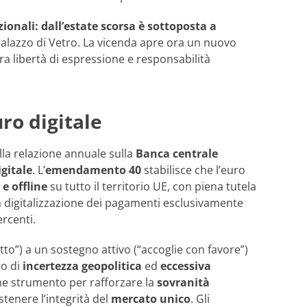
ionali: dall’estate scorsa è sottoposta a
l Palazzo di Vetro. La vicenda apre ora un nuovo
ra libertà di espressione e responsabilità
ro digitale
a relazione annuale sulla
Banca centrale
igitale
. L’
emendamento 40
stabilisce che l’euro
 e offline
su tutto il territorio UE, con piena tutela
 la digitalizzazione dei pagamenti esclusivamente
ercenti.
to”) a un sostegno attivo (“accoglie con favore”)
to di
incertezza geopolitica
ed
eccessiva
me strumento per rafforzare la
sovranità
tenere l’integrità del
mercato unico
. Gli