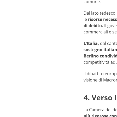
comune.
Dal lato tedesco
le
risorse necess
di debito.
Il gove
commerciali e se
L’Italia,
dal cant
sostegno italia
Berlino condivi
competitività ad 
Il dibattito eur
visione di Macron
4. Verso
La Camera dei de
più rigorose co