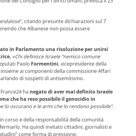
one del Consiglio per i diritti umani, prevista il 23
candalose
”, citando presunte dichiarazioni sul 7
tenendo che Albanese non possa essere
ato in Parlamento una risoluzione per unirsi
rice.
«
Chi definisce Israele “nemico comune
eputati Paolo
Formentini
, vicepresidente della
, insieme ai componenti della commissione Affari
parlando di sospetti di antisemitismo.
 a France24 ha
negato di aver mai definito Israele
stema che ha reso possibile il genocidio in
 che lo oscurano e le armi che lo rendono possibile”.
in corso e della responsabilità della comunità
rmarlo. Ha quindi invitato cittadini, giornalisti e
abitudini” come forma di pressione.