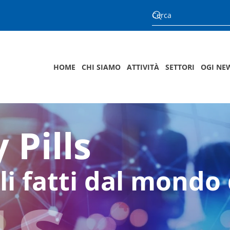
HOME
CHI SIAMO
ATTIVITÀ
SETTORI
OGI NE
 Pills
us
li fatti dal mondo 