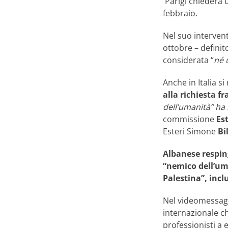
Parigi chiederà u
febbraio.
Nel suo intervent
ottobre – definito
considerata “
né 
Anche in Italia si
alla richiesta f
dell’umanità” ha
commissione
Est
Esteri Simone
Bil
Albanese respin
“nemico dell’u
Palestina”, inc
Nel videomessaggi
internazionale ch
professionisti a 