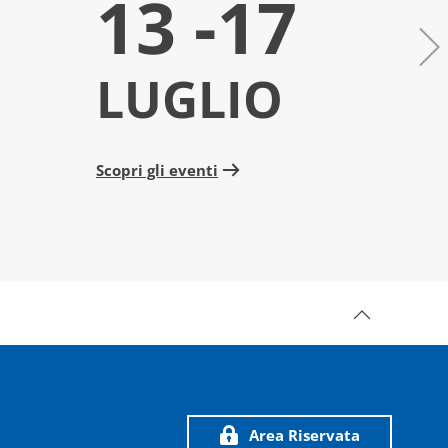
13 -17
6
LUGLIO
L
Scopri gli eventi
Scopri 
Area Riservata