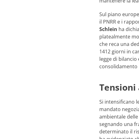
mantenere la lea
Sul piano europe
il PNRR e i rapp
Schlein
ha dichi
platealmente most
che reca una dedi
1412 giorni in ca
legge di bilancio
consolidamento o 
Tensioni 
Si intensificano l
mandato negozia
ambientale delle
segnando una fratt
determinato il ri
ha evidenziato ch