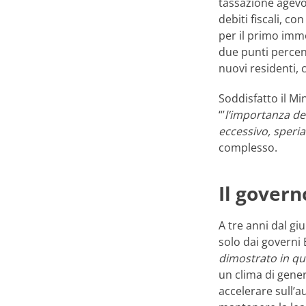
tassazione agevol
debiti fiscali, co
per il primo immo
due punti percentu
nuovi residenti, 
Soddisfatto il Mi
“’
l’importanza del
eccessivo, speri
complesso.
Il gover
A tre anni dal g
solo dai governi B
dimostrato in que
un clima di gener
accelerare sull’au