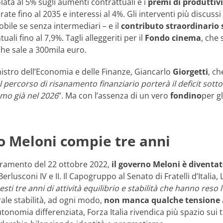
ata al 5% sugli aumenti contrattuali e i
premi di produttiv
n rate fino al 2035 e interessi al 4%. Gli interventi più discuss
bile se senza intermediari – e il
contributo straordinario 
ali fino al 7,9%. Tagli alleggeriti per il
Fondo cinema
, che 
che sale a 300mila euro.
nistro dell’Economia e delle Finanze, Giancarlo
Giorgetti
, ch
 percorso di risanamento finanziario porterà il deficit sotto i
amo già nel 2026
”. Ma con l’assenza di un vero
fondino
per g
no Meloni compie tre anni
iuramento del 22 ottobre 2022,
il governo Meloni è diventat
erlusconi IV e II. Il Capogruppo al Senato di Fratelli d’Italia,
sti tre anni di attività equilibrio e stabilità che hanno reso 
ale stabilità, ad ogni modo,
non manca qualche tensione
tonomia differenziata, Forza Italia rivendica più spazio sui tem