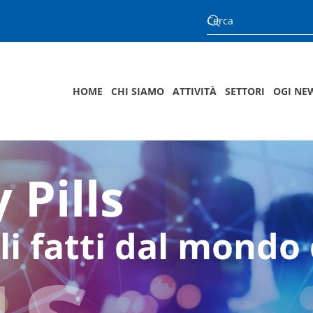
HOME
CHI SIAMO
ATTIVITÀ
SETTORI
OGI NE
 Pills
us
li fatti dal mondo 