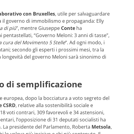
borativo con Bruxelles
, utile per salvaguardare
a il governo di immobilismo e propaganda: Elly
a di più
”, mentre Giuseppe
Conte
ha
 pentastellati, “Governo Meloni: 3 anni di tasse”,
a cura del Movimento 5 Stelle
“. Ad ogni modo, i
tani; secondo gli esperti i prossimi mesi, tra la
la longevità del governo Meloni sarà sinonimo di
o di semplificazione
 europea, dopo la bocciatura a voto segreto del
e CSRD
, relative alla sostenibilità sociale e
8 voti contrari, 309 favorevoli e 34 astensioni,
ntari, l’opposizione di 31 deputati socialisti ha
ta. La presidente del Parlamento, Roberta
Metsola
,
i lo voleva più incisivo e chi più contenuto. Il