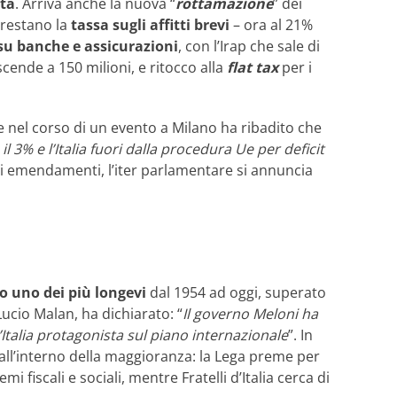
ità
. Arriva anche la nuova “
rottamazione
” dei
i restano la
tassa sugli affitti brevi
– ora al 21%
su banche e assicurazioni
, con l’Irap che sale di
scende a 150 milioni, e ritocco alla
flat tax
per i
e nel corso di un evento a Milano ha ribadito che
l 3% e l’Italia fuori dalla procedura Ue per deficit
li emendamenti, l’iter parlamentare si annuncia
o uno dei più longevi
dal 1954 ad oggi, superato
 Lucio Malan, ha dichiarato: “
Il governo Meloni ha
l’Italia protagonista sul piano internazionale
”. In
all’interno della maggioranza: la Lega preme per
i fiscali e sociali, mentre Fratelli d’Italia cerca di