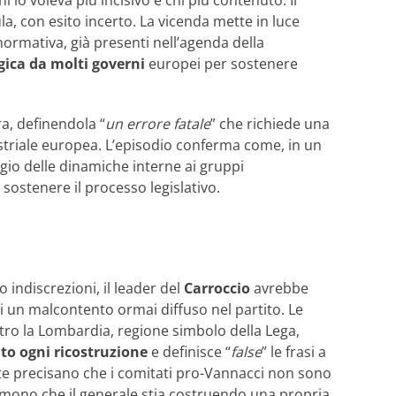
con esito incerto. La vicenda mette in luce
ormativa, già presenti nell’agenda della
gica da molti governi
europei per sostenere
, definendola “
un errore fatale
” che richiede una
ustriale europea. L’episodio conferma come, in un
ggio delle dinamiche interne ai gruppi
 sostenere il processo legislativo.
 indiscrezioni, il leader del
Carroccio
avrebbe
i un malcontento ormai diffuso nel partito. Le
ntro la Lombardia, regione simbolo della Lega,
to ogni ricostruzione
e definisce “
false
” le frasi a
iste precisano che i comitati pro-Vannacci non sono
 temono che il generale stia costruendo una propria