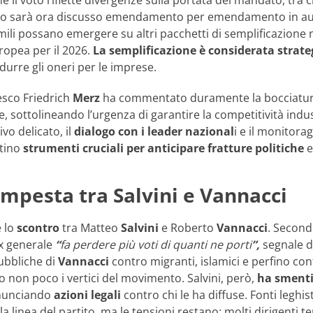
 sarà ora discusso emendamento per emendamento in aula, 
ili possano emergere su altri pacchetti di semplificazione n
opea per il 2026.
La semplificazione è considerata strate
idurre gli oneri per le imprese.
desco Friedrich
Merz
ha commentato duramente la bocciatura
, sottolineando l’urgenza di garantire la competitività ind
vo delicato, il
dialogo con i leader nazional
i e il monitora
stino
strumenti cruciali per anticipare fratture politiche
e
empesta tra Salvini e Vannacci
e lo
scontro
tra Matteo
Salvini
e Roberto
Vannacci
. Secondo
x generale
“
fa perdere più voti di quanti ne porti
”,
segnale d
pubbliche di
Vannacci
contro migranti, islamici e perfino co
o non poco i vertici del movimento. Salvini, però,
ha smenti
annunciando
azioni legali
contro chi le ha diffuse. Fonti legh
la linea del partito, ma le tensioni restano: molti dirigenti