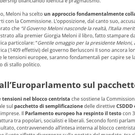
dership bilanciando identità e pragmatismo.
o, Meloni ha scelto
un approccio fondamentalmente colla
orti con la Commissione. L’opposizione, dal canto suo, accus
arato che
“il Governo Meloni nasconde la realtà, l’Italia merit
rato alla premier Giorgia Meloni il libro, fatto stampare dai
ca particolare: “
Gentile omaggio per la presidente Meloni, 
rica (1409 effettivi) del governo Berlusconi II sono ancora lon
 e le tensioni europee, saranno fondamentali per capire se 
di stallo politico.
all’Europarlamento sul pacchett
e
tensioni nel blocco centrista
che sostiene la Commissione
le sul
pacchetto di semplificazione
delle direttive
CSDDD 
 imprese. Il
Parlamento europeo ha respinto il testo
con 31
ura tra popolari, socialisti e liberali.
Secondo fonti parlame
sultato, contravvenendo all’intesa interna al blocco centris
e il voto riflette divergenze sulla portata del mandato, tra ch