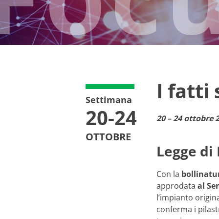
I fatti
Settimana
20-24
20 – 24 ottobre 
OTTOBRE
Legge di 
Con la
bollinatu
approdata
al Se
l’impianto origin
conferma i pilas