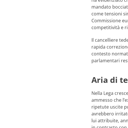
mandato bocciato
come tensioni sim
Commissione eur
competitività e r
Il cancelliere te
rapida correzione
contesto normati
parlamentari re
Aria di t
Nella Lega cresc
ammesso che l’e
ripetute uscite 
avrebbero irritat
lui attribuite, 
in contrasto con 