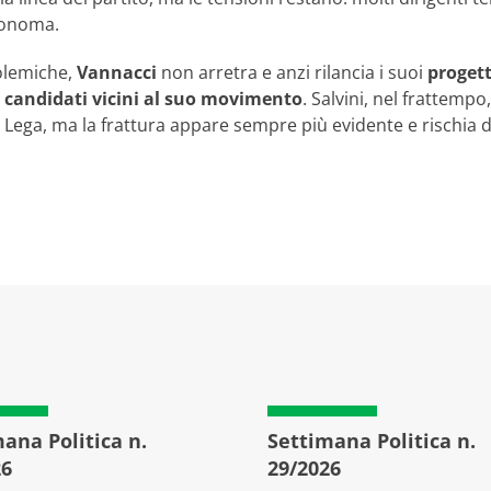
tonoma.
olemiche,
Vannacci
non arretra e anzi rilancia i suoi
progetti
 candidati vicini al suo movimento
. Salvini, nel frattemp
 Lega, ma la frattura appare sempre più evidente e rischia di
ana Politica n.
Settimana Politica n.
26
29/2026