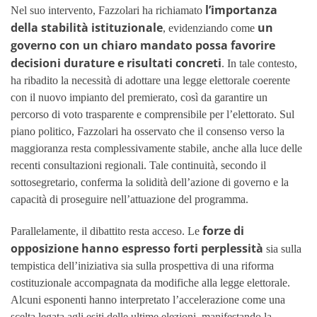
l’importanza
Nel suo intervento, Fazzolari ha richiamato
della stabilità istituzionale
un
, evidenziando come
governo con un chiaro mandato possa favorire
decisioni durature e risultati concreti
. In tale contesto,
ha ribadito la necessità di adottare una legge elettorale coerente
con il nuovo impianto del premierato, così da garantire un
percorso di voto trasparente e comprensibile per l’elettorato. Sul
piano politico, Fazzolari ha osservato che il consenso verso la
maggioranza resta complessivamente stabile, anche alla luce delle
recenti consultazioni regionali. Tale continuità, secondo il
sottosegretario, conferma la solidità dell’azione di governo e la
capacità di proseguire nell’attuazione del programma.
forze di
Parallelamente, il dibattito resta acceso. Le
opposizione hanno espresso forti perplessità
sia sulla
tempistica dell’iniziativa sia sulla prospettiva di una riforma
costituzionale accompagnata da modifiche alla legge elettorale.
Alcuni esponenti hanno interpretato l’accelerazione come una
scelta legata agli esiti delle ultime elezioni, manifestando la