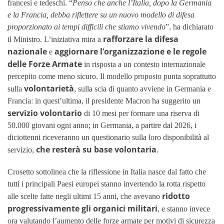
francesi e tedeschi. “
Penso che anche l’Italia, dopo la Germania
e la Francia, debba riflettere su un nuovo modello di difesa
proporzionato ai tempi difficili che stiamo vivendo
”, ha dichiarato
rafforzare la difesa
il Ministro. L’iniziativa mira a
nazionale
aggiornare l’organizzazione e le regole
e
delle Forze Armate
in risposta a un contesto internazionale
percepito come meno sicuro. Il modello proposto punta soprattutto
volontarietà
sulla
, sulla scia di quanto avviene in Germania e
Francia: in quest’ultima, il presidente Macron ha suggerito un
servizio volontario
di 10 mesi per formare una riserva di
50.000 giovani ogni anno; in Germania, a partire dal 2026, i
diciottenni riceveranno un questionario sulla loro disponibilità al
che resterà su base volontaria
servizio,
.
Crosetto sottolinea che la riflessione in Italia nasce dal fatto che
tutti i principali Paesi europei stanno invertendo la rotta rispetto
ridotto
alle scelte fatte negli ultimi 15 anni, che avevano
progressivamente gli organici militari
, e stanno invece
ora valutando l’aumento delle forze armate per motivi di sicurezza