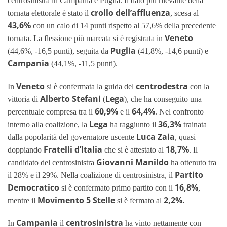
centrosinistra in Campania e Puglia. Il dato più rilevante della
crollo dell’affluenza
tornata elettorale è stato il
, scesa al
43,6%
con un calo di 14 punti rispetto al 57,6% della precedente
Veneto
tornata. La flessione più marcata si è registrata in
Puglia
(44,6%, -16,5 punti), seguita da
(41,8%, -14,6 punti) e
Campania
(44,1%, -11,5 punti).
Veneto
centrodestra
In
si è confermata la guida del
con la
Alberto Stefani
Lega
vittoria di
(
), che ha conseguito una
60,9%
64,4%
percentuale compresa tra il
e il
. Nel confronto
Lega
36,3%
interno alla coalizione, la
ha raggiunto il
trainata
Luca Zaia
dalla popolarità del governatore uscente
, quasi
Fratelli d’Italia
18,7%
doppiando
che si è attestato al
. Il
Giovanni Manildo
candidato del centrosinistra
ha ottenuto tra
Partito
il 28% e il 29%. Nella coalizione di centrosinistra, il
Democratico
16,8%
si è confermato primo partito con il
,
Movimento 5 Stelle
2,2%.
mentre il
si è fermato al
Campania
centrosinistra
In
il
ha vinto nettamente con