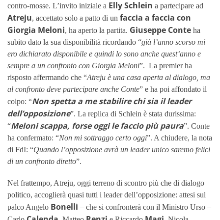
Elly Schlein
contro-mosse. L’invito iniziale a
a partecipare ad
Atreju
faccia a faccia con
, accettato solo a patto di un
Giorgia Meloni
Giuseppe Conte
, ha aperto la partita.
ha
subito dato la sua disponibilità ricordando “
già l’anno scorso mi
ero dichiarato disponibile e quindi lo sono anche quest’anno e
sempre a un confronto con Giorgia Meloni
”. La premier ha
risposto affermando che “
Atreju è una casa aperta al dialogo, ma
al confronto deve partecipare anche Conte
” e ha poi affondato il
Non spetta a me stabilire chi sia il leader
colpo: “
dell’opposizione
”. La replica di Schlein è stata durissima:
Meloni scappa, forse oggi le faccio più paura
“
”. Conte
ha confermato: “
Non mi sottraggo certo oggi
”. A chiudere, la nota
di FdI: “
Quando l’opposizione avrà un leader unico saremo felici
di un confronto diretto
”.
Nel frattempo, Atreju, oggi terreno di scontro più che di dialogo
politico, accoglierà quasi tutti i leader dell’opposizione: attesi sul
Bonelli
palco Angelo
– che si confronterà con il Ministro Urso –
Calenda
Renzi
Magi
Carlo
, Matteo
e Riccardo
. Nicola