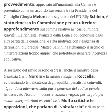
provvedimento
, approvato all’unanimità alla Camera e
presentato come un accordo trasversale tra la Presidente del
Meloni
Schlein
Consiglio Giorgia
e la segretaria del PD Elly
, è
stato rimesso in Commissione per un ulteriore
approfondimento
sul comma relativo ai “casi di minore
gravità”. La richiesta, avanzata dalla Lega e poi condivisa dagli
altri partiti della coalizione, è stata motivata con l’esigenza di
definizioni più precise. Matteo Salvini ha richiamato il rischio di
“interpretazioni troppo ampie” che potrebbero generare incertezza
applicativa.
A sostegno del rinvio si sono espressi anche il ministro della
Nordio
Roccella
Giustizia Carlo
e la ministra Eugenia
,
evidenziando la delicatezza degli equilibri penalistici coinvolti.
“
Quando si interviene sulla parte generale del codice penal
e —
ha osservato Nordio —
occorre valutare virgola per virgola per
Molto critiche le
evitare interpretazioni eccentriche”.
opposizioni, che parlano di “voltafaccia
” e di un patto