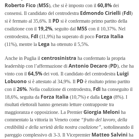
Roberto Fico
M5S
60,8%
(
), che si è imposto con il
dei
Edmondo Cirielli
FdI
consensi. Il candidato del centrodestra
(
)
PD
si è fermato al 35,6%. Il
si è confermato primo partito della
19,2%
M5S
coalizione con il
, seguito dal
con il 10,37%. Nel
FdI
Forza Italia
centrodestra,
(11,9%) ha superato di poco
Lega
(11%), mentre la
ha ottenuto il 5,5%.
centrosinistra
Anche in Puglia il
ha confermato la propria
Antonio Decaro
PD
leadership con l’affermazione di
(
), che ha
64,5%
Luigi
vinto con il
dei voti. Il candidato del centrodestra
Lobuono
PD
si è attestato al 34,9%. Il
è risultato primo partito
26%
FdI
con il
. Nella coalizione di centrodestra,
ha conseguito il
Forza Italia
Lega
18,6%, seguita da
(10,7%) e dalla
(8%). I
risultati elettorali hanno generato letture contrapposte tra
Giorgia Meloni
maggioranza e opposizione. La Premier
ha
commentato la vittoria in Veneto come
“frutto del lavoro, della
credibilità e della serietà della nostra coalizione”
, sottolineando il
Matteo Salvini
pareggio complessivo di 3-3. Il Vicepremier
ha