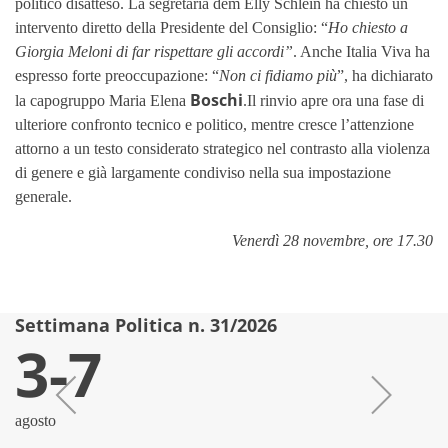
politico disatteso. La segretaria dem Elly Schlein ha chiesto un
intervento diretto della Presidente del Consiglio: “
Ho chiesto a
Giorgia Meloni di far rispettare gli accordi”
. Anche Italia Viva ha
espresso forte preoccupazione: “
Non ci fidiamo più
”, ha dichiarato
Boschi
la capogruppo Maria Elena
.Il rinvio apre ora una fase di
ulteriore confronto tecnico e politico, mentre cresce l’attenzione
attorno a un testo considerato strategico nel contrasto alla violenza
di genere e già largamente condiviso nella sua impostazione
generale.
Venerdì 28 novembre, ore 17.30
Settimana Politica n. 31/2026
S
3-7
agosto
lu