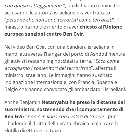
con questo atteggiamento
”, ha dichiarato il ministro,
accusando le autorità israeliane di aver trattato
“
persone che non sono terroristi come terroristi
”. Il
ministro ha inoltre riferito di aver
chiesto all’Unione
europea sanzioni contro Ben Gvir.
Nel video Ben Gvir, con una bandiera israeliana in
mano, attraversa l’hangar del porto di Ashdod mentre
gli attivisti restano inginocchiati a terra. “
Ecco come
accogliamo i sostenitori del terrorismo
”, afferma il
ministro israeliano. Le immagini hanno suscitato
indignazione internazionale, con Francia, Spagna e
Belgio che hanno convocato gli ambasciatori israeliani.
Anche Benjamin
Netanyahu
ha preso le distanze dal
suo ministro, sostenendo che il comportamento di
Ben Gvir
“
non è in linea con i valori di Israele
”, pur
ribadendo il diritto dello Stato ebraico a bloccare la
Flotilla diretta verso Gaza.