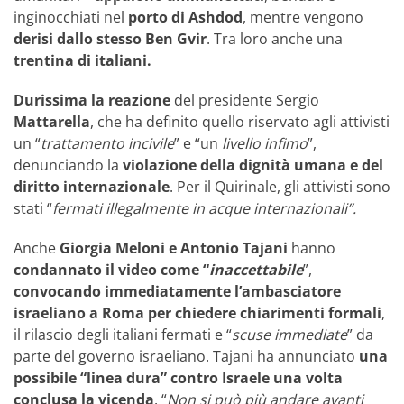
inginocchiati nel
porto di Ashdod
, mentre vengono
derisi dallo stesso Ben Gvir
. Tra loro anche una
trentina di italiani.
Durissima la reazione
del presidente Sergio
Mattarella
, che ha definito quello riservato agli attivisti
un “
trattamento incivile
” e “un
livello infimo
”,
denunciando la
violazione della dignità umana e del
diritto internazionale
. Per il Quirinale, gli attivisti sono
stati “
fermati illegalmente in acque internazionali”.
Anche
Giorgia Meloni e Antonio Tajani
hanno
condannato il video come “
inaccettabile
”,
convocando immediatamente l’ambasciatore
israeliano a Roma per chiedere chiarimenti formali
,
il rilascio degli italiani fermati e “
scuse immediate
” da
parte del governo israeliano. Tajani ha annunciato
una
possibile “linea dura” contro Israele una volta
conclusa la vicenda
. “
Non si può più andare avanti