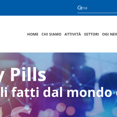
HOME
CHI SIAMO
ATTIVITÀ
SETTORI
OGI NE
 Pills
us
li fatti dal mondo 