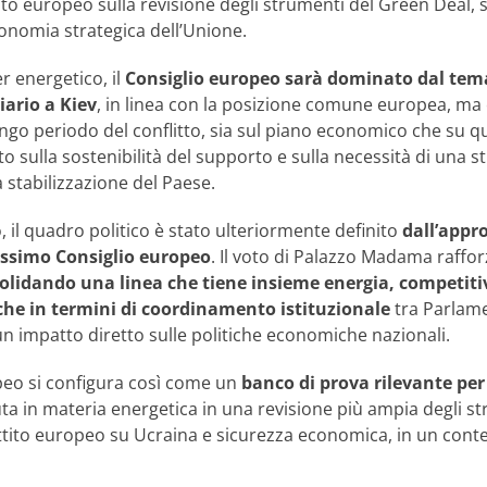
to europeo sulla revisione degli strumenti del Green Deal, s
nomia strategica dell’Unione.
r energetico, il
Consiglio europeo sarà dominato dal tem
iario a Kiev
, in linea con la posizione comune europea, ma 
ungo periodo del conflitto, sia sul piano economico che su qu
tito sulla sostenibilità del supporto e sulla necessità di una 
a stabilizzazione del Paese.
, il quadro politico è stato ulteriormente definito
dall’appr
rossimo Consiglio europeo
. Il voto di Palazzo Madama raffor
lidando una linea che tiene insieme energia, competitivi
che in termini di coordinamento istituzionale
tra Parlamen
 impatto diretto sulle politiche economiche nazionali.
opeo si configura così come un
banco di prova rilevante per l
uta in materia energetica in una revisione più ampia degli stru
attito europeo su Ucraina e sicurezza economica, in un conte