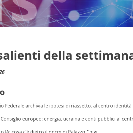
 salienti della settiman
26
o
lio Federale archivia le ipotesi di riassetto. al centro identit
l Consiglio europeo: energia, ucraina e conti pubblici al cent
 IA: cosa c’è dietro il dpcm di Palazzo Chigi