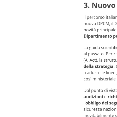
3. Nuovo 
Il percorso ital
nuovo DPCM, il G
novità principale
Dipartimento pe
La guida scientif
al passato. Per r
(AI Act), la stru
della strategia
,
tradurre le linee 
così ministeriale 
Dal punto di vis
audizioni
e
rich
l’
obbligo del segr
sicurezza nazional
inevitabilmente 