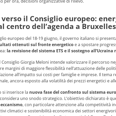
per ora, decisioni organizzative di rilievo.
 verso il Consiglio europeo: ener
al centro dell’agenda a Bruxelles
iglio europeo del 18-19 giugno, il governo italiano si prese
sultati ottenuti sul fronte energetico
e a spostare progres
pea:
la revisione del sistema ETS e il sostegno all’Ucraina
 Consiglio Giorgia Meloni intende valorizzare il percorso ne
enere margini di maggiore flessibilità nell’attuazione delle po
lazione all’impatto sui costi per famiglie e imprese. Il tema 
le, ancora esposto alla volatilità dei prezzi energetici e alle
 si inserisce la
nuova fase del confronto sul sistema euro
considera uno snodo strategico. L’obiettivo dichiarato è qu
meccanismo
, con particolare attenzione alla competitività i
ttivi climatici e sostenibilità economica dei settori energivori