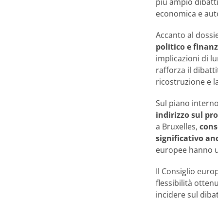
più ampio dibatti
economica e auto
Accanto al dossie
politico e finanz
implicazioni di l
rafforza il dibat
ricostruzione e l
Sul piano interno
indirizzo sul p
a Bruxelles,
conso
significativo an
europee hanno un
Il Consiglio eur
flessibilità otten
incidere sul dib