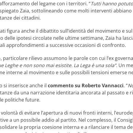
rafforzamento del legame con i territori. “
Tutti hanno potuto
 spiegato Zaia, sottolineando come molti interventi abbiano
tanze dei cittadini.
ati figura anche il dibattito sull’identità del movimento e sul
o delle ipotesi circolate nelle ultime settimane, Zaia ha lasc
ali approfondimenti a successive occasioni di confronto.
o, particolare rilievo assumono le parole con cui l’ex governa
e Leghe e non sono mai esistite. La Lega è una sola”
. Un me
me interne al movimento e sulle possibili tensioni emerse ne
o si inserisce anche il
commento su Roberto Vannacci
. “
No
tanze da una narrazione identitaria ancorata al passato e r
de politiche future.
volontà di evitare l’apertura di nuovi fronti interni, l’eurod
ative a un possibile addio al partito. Nel complesso, il Consi
lidare la propria coesione interna e a rilanciare il tema de