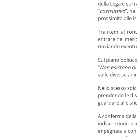
della Lega e sul 
“
costruttivo
”, ha
prossimità alle is
Tra i temi affront
entrare nel merit
rinviando eventu
Sul piano politic
“
Non esistono du
sulle diverse ani
Nello stesso solc
prendendo le dis
guardare alle sfi
A conferma della 
indiscrezioni rel
impegnata a conso