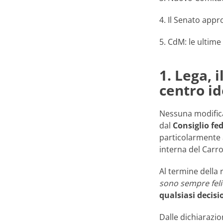
4. Il Senato appr
5. CdM: le ultime
1. Lega, i
centro id
Nessuna modifica 
dal
Consiglio fe
particolarmente a
interna del Carro
Al termine della 
sono sempre feli
qualsiasi decisi
Dalle dichiarazi