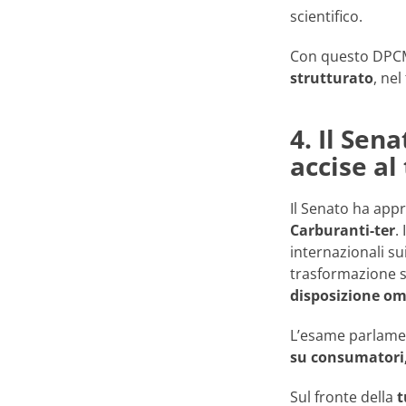
scientifico.
Con questo DPCM
strutturato
, nel
4. Il Sen
accise al
Il Senato ha appr
Carburanti-ter
.
internazionali su
trasformazione si
disposizione o
L’esame parlamen
su consumatori,
Sul fronte della
t