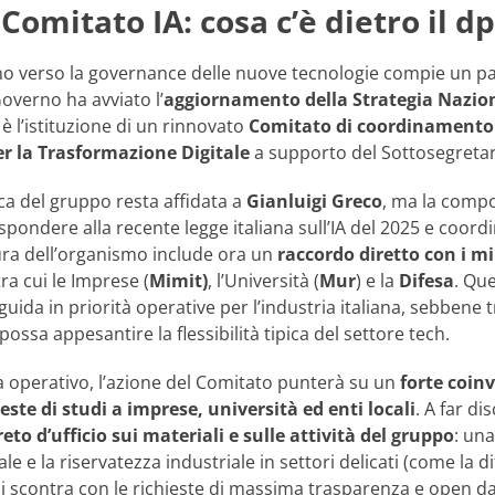
Comitato IA: cosa c’è dietro il d
iano verso la governance delle nuove tecnologie compie un p
overno ha avviato l’
aggiornamento della Strategia Nazional
 è l’istituzione di un rinnovato
Comitato di coordinamento
r la Trasformazione Digitale
a supporto del Sottosegreta
ica del gruppo resta affidata a
Gianluigi Greco
, ma la comp
ispondere alla recente legge italiana sull’IA del 2025 e coo
ttura dell’organismo include ora un
raccordo diretto con i mi
 tra cui le Imprese (
Mimit)
, l’Università (
Mur
) e la
Difesa
. Qu
guida in priorità operative per l’industria italiana, sebbene t
possa appesantire la flessibilità tipica del settore tech.
ta operativo, l’azione del Comitato punterà su un
forte coin
ieste di studi a imprese, università ed enti locali
. A far di
eto d’ufficio sui materiali e sulle attività del gruppo
: una
e e la riservatezza industriale in settori delicati (come la di
si scontra con le richieste di massima trasparenza e open 