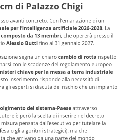
pcm di Palazzo Chigi
asso avanti concreto. Con l’emanazione di un
e per l’intelligenza artificiale 2026-2028
. La
 composto da 13 membri
, che opererà presso il
rio
Alessio Butti
fino al 31 gennaio 2027.
osizione segna un chiaro
cambio di rotta
rispetto
rdinarsi con le scadenze del regolamento europeo
nisteri chiave per la messa a terra industriale
esto inserimento risponde alla necessità di
ra gli esperti si discuta del rischio che un impianto
volgimento del sistema-Paese
attraverso
scutere è però la scelta di inserire nel decreto
 misura pensata dall’esecutivo per tutelare la
fesa o gli algoritmi strategici), ma che
data che arrivano da una parte del mondo