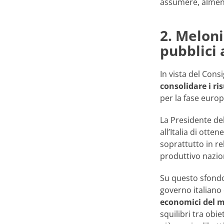
assumere, almeno 
2. Meloni
pubblici 
In vista del Cons
consolidare i ri
per la fase euro
La Presidente del
all’Italia di ott
soprattutto in re
produttivo naziona
Su questo sfondo
governo italiano 
economici del 
squilibri tra obie