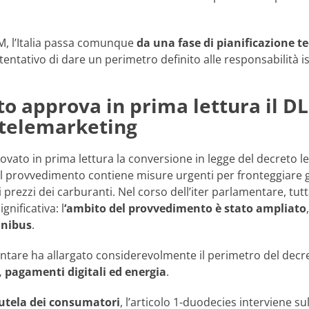
, l’Italia passa comunque
da una fase di pianificazione t
 tentativo di dare un perimetro definito alle responsabilità is
ato approva in prima lettura il DL
 telemarketing
ovato in prima lettura la conversione in legge del decreto l
 Il provvedimento contiene misure urgenti per fronteggiare gli 
i prezzi dei carburanti. Nel corso dell’iter parlamentare, tutt
gnificativa: l
‘ambito del provvedimento è stato ampliato
mnibus
.
tare ha allargato considerevolmente il perimetro del decret
 pagamenti digitali ed energia
.
utela dei consumatori
, l’articolo 1-duodecies interviene 