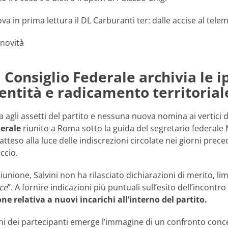
ova in prima lettura il DL Carburanti ter: dalle accise al tele
 novità
l Consiglio Federale archivia le ip
entità e radicamento territorial
agli assetti del partito e nessuna nuova nomina ai vertici 
derale
riunito a Roma sotto la guida del segretario federale
tteso alla luce delle indiscrezioni circolate nei giorni prec
ccio.
riunione, Salvini non ha rilasciato dichiarazioni di merito, l
ce
”. A fornire indicazioni più puntuali sull’esito dell’incontr
one relativa a nuovi incarichi all’interno del partito.
oni dei partecipanti emerge l’immagine di un confronto conce