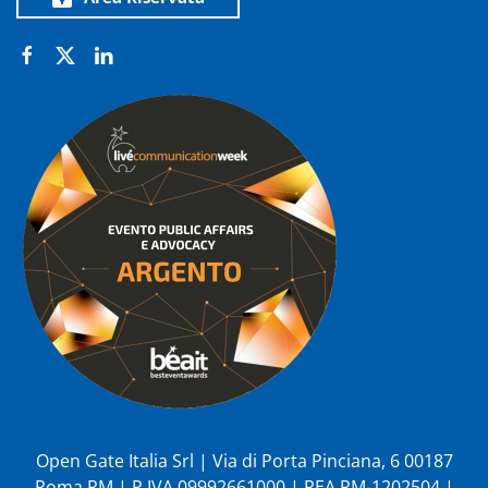
Open Gate Italia Srl | Via di Porta Pinciana, 6 00187
Roma RM | P.IVA 09992661000 | REA RM-1202504 |