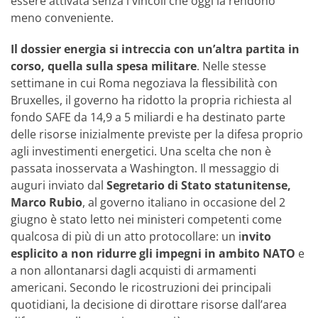
essere attivata senza i vincoli che oggi la rendono
meno conveniente.
Il dossier energia si intreccia con un’altra partita in
corso, quella sulla spesa
militare
. Nelle stesse
settimane in cui Roma negoziava la flessibilità con
Bruxelles, il governo ha ridotto la propria richiesta al
fondo SAFE da 14,9 a 5 miliardi e ha destinato parte
delle risorse inizialmente previste per la difesa proprio
agli investimenti energetici. Una scelta che non è
passata inosservata a Washington. Il messaggio di
auguri inviato dal
Segretario di Stato statunitense,
Marco Rubio
, al governo italiano in occasione del 2
giugno è stato letto nei ministeri competenti come
qualcosa di più di un atto protocollare: un i
nvito
esplicito a non ridurre gli impegni in ambito NATO
e
a non allontanarsi dagli acquisti di armamenti
americani. Secondo le ricostruzioni dei principali
quotidiani, la decisione di dirottare risorse dall’area