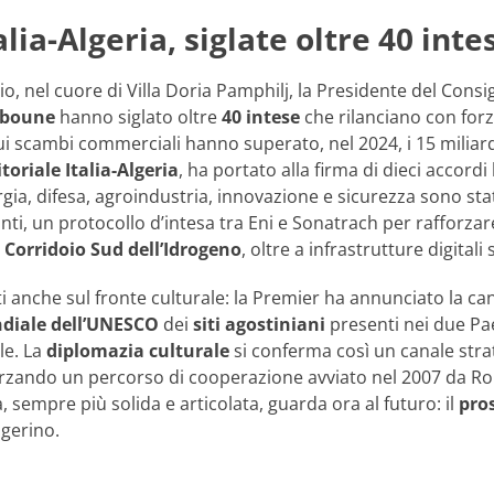
lia-Algeria, siglate oltre 40 inte
io, nel cuore di Villa Doria Pamphilj, la Presidente del Consi
bboune
hanno siglato oltre
40 intese
che rilanciano con forza
ui scambi commerciali hanno superato, nel 2024, i 15 miliardi d
oriale Italia-Algeria
, ha portato alla firma di dieci accordi 
gia, difesa, agroindustria, innovazione e sicurezza sono stati
anti, un protocollo d’intesa tra Eni e Sonatrach per rafforza
l
Corridoio Sud dell’Idrogeno
, oltre a infrastrutture digitali
 anche sul fronte culturale: la Premier ha annunciato la cand
diale dell’UNESCO
dei
siti agostiniani
presenti nei due Pa
le. La
diplomazia culturale
si conferma così un canale stra
rzando un percorso di cooperazione avviato nel 2007 da Ro
ia, sempre più solida e articolata, guarda ora al futuro: il
pro
lgerino.