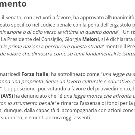
imento
, il Senato, con 161 voti a favore, ha approvato all’unanimità 
eato specifico nel codice penale con la pena dell’ergastolo 
iminazione o di odio verso la vittima in quanto donna
”. Un r
 La Presidente del Consiglio, Giorgia
Meloni
, si è dichiarat
 tra le prime nazioni a percorrere questa strada
” mentre il Pr
nde valore che dimostra come su temi fondamentali le istit
enatricedi
Forza Italia
, ha sottolineato come “
una legge da s
nna una proprietà. Serve un lavoro culturale e educativo
”. L’opposizione, pur votando a favore del provvedimento, 
 (AVS)
ha denunciato che “
è una legge monca che affronta 
con lo strumento penale”
e rimarca l’assenza di fondi per la
 dunque, dalla capacità di accompagnarla con azioni concr
i supporto, elementi ancora oggi assenti.