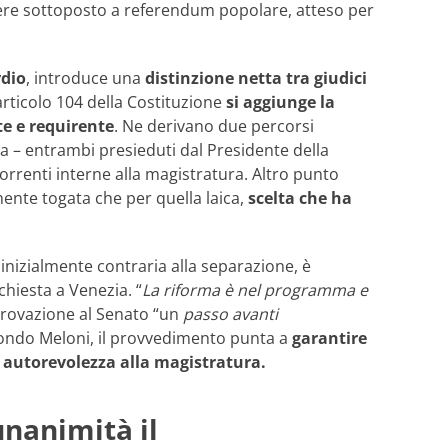
ere sottoposto a referendum popolare, atteso per
dio
, introduce una
distinzione netta tra giudici
rticolo 104 della Costituzione
si aggiunge la
te e requirente
. Ne derivano due percorsi
ra – entrambi presieduti dal Presidente della
orrenti interne alla magistratura. Altro punto
nente togata che per quella laica,
scelta che ha
 inizialmente contraria alla separazione, è
chiesta a Venezia. “
La riforma è nel programma e
provazione al Senato “un
passo avanti
ndo Meloni, il provvedimento punta a
garantire
ire autorevolezza alla magistratura.
unanimità il