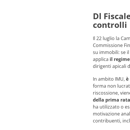
Dl Fiscal
controlli
Il 22 luglio la Ca
Commissione Fin
su immobili: se i
applica
il regime
dirigenti apicali 
In ambito IMU,
è
forma non lucrati
riscossione, vien
della prima rat
ha utilizzato o es
motivazione anali
contribuenti, inc