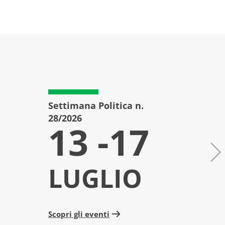
Settimana Politica n.
Setti
28/2026
27/20
13 -17
6
LUGLIO
L
Scopri gli eventi
Scopri 