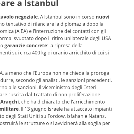
eare a Istanbul
 tavolo negoziale
. A Istanbul sono in corso
nuovi
o tentativo di rilanciare la diplomazia dopo la
ica (AIEA) e l’interruzione dei contatti con gli
ormai svuotato dopo il ritiro unilaterale degli USA
sto
garanzie concrete
: la ripresa della
enti sui circa 400 kg di uranio arricchito di cui si
OA, a meno che l’Europa non ne chieda la proroga
re, secondo gli analisti, le sanzioni precedenti.
rno alle sanzioni. Il viceministro degli Esteri
are l’uscita dal Trattato di non proliferazione
s
Araqchi
, che ha dichiarato che l’arricchimento
 militare
. Il 13 giugno Israele ha attaccato impianti
o degli Stati Uniti su Fordow, Isfahan e Natanz.
struirà le strutture o si avvicinerà alla soglia per