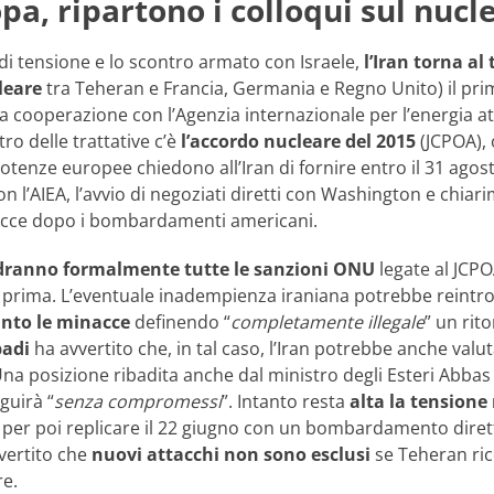
pa, ripartono i colloqui sul nucl
i tensione e lo scontro armato con Israele,
l’Iran torna al
leare
tra Teheran e Francia, Germania e Regno Unito) il prim
 cooperazione con l’Agenzia internazionale per l’energia atom
ntro delle trattative c’è
l’accordo nucleare del 2015
(JCPOA), 
potenze europee chiedono all’Iran di fornire entro il 31 ago
n l’AIEA, l’avvio di negoziati diretti con Washington e chiarim
acce dopo i bombardamenti americani.
dranno formalmente tutte le sanzioni ONU
legate al JCP
rima. L’eventuale inadempienza iraniana potrebbe reintrodur
into le minacce
definendo “
completamente illegale
” un rito
adi
ha avvertito che, in tal caso, l’Iran potrebbe anche valut
Una posizione ribadita anche dal ministro degli Esteri Abba
guirà “
senza compromessi
”. Intanto resta
alta la tensione
, per poi replicare il 22 giugno con un bombardamento dirett
vvertito che
nuovi attacchi non sono esclusi
se Teheran rico
re.