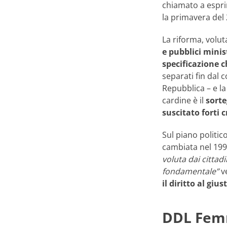
chiamato a espri
la primavera del
La riforma, volut
e pubblici minis
specificazione 
separati fin dal 
Repubblica – e l
cardine è il
sorte
suscitato forti 
Sul piano politico
cambiata nel 1995
voluta dai cittadi
fondamentale”
ve
il diritto al gi
DDL Femmi