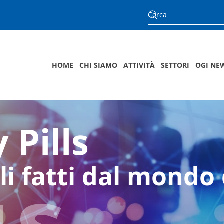
HOME
CHI SIAMO
ATTIVITÀ
SETTORI
OGI NE
 Pills
us
li fatti dal mondo 