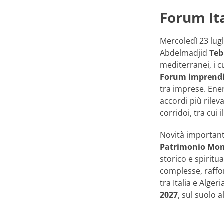
Forum Ita
Mercoledì 23 lugl
Abdelmadjid
Te
mediterranei, i c
Forum imprendit
tra imprese. Ener
accordi più rilev
corridoi, tra cui i
Novità importanti
Patrimonio Mon
storico e spiritua
complesse, raffo
tra Italia e Alger
2027
, sul suolo a