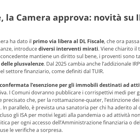
e, la Camera approva: novità su 
mera ha dato il
primo via libera al DL Fiscale
, che ora passa 
anze, introduce
diversi interventi mirati
. Viene chiarito il
l concedente mantiene un diritto sul bene, i proventi sono tas
 delle plusvalenze
. Dal 2025 cambia anche l’addizionale IRP
del settore finanziario, come definiti dal TUIR.
 confermata l’esenzione per gli immobili destinati ad atti
va. I Comuni dovranno pubblicare i corrispettivi medi per gar
e precisato che, per la rottamazione-quater, l’estinzione dei g
a
. In parallelo, è prevista una sanatoria per chi ha aderito 
cluso gli ISA per motivi legati alla pandemia o ad attività non
tica per ogni accesso dell’Amministrazione finanziaria o del
luse le verifiche a sorpresa.