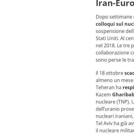
Iran-Euro
Dopo settimane d
colloqui sul nuc
sospensione della
Stati Uniti. Al ce
nel 2018. Le tre 
collaborazione co
sono perse le tr
Il 18 ottobre
sca
almeno un mese p
Teheran ha
resp
Kazem
Gharibab
nucleare (TNP). 
dell’uranio prose
nucleari iraniani
Tel Aviv ha già a
il nucleare milita