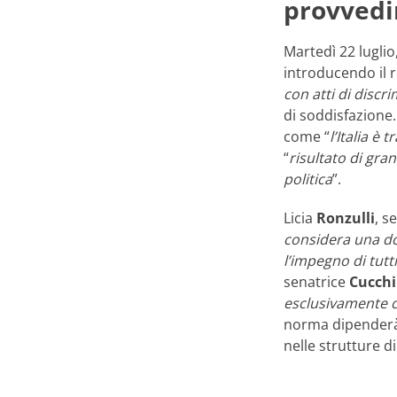
provved
Martedì 22 luglio
introducendo il r
con atti di discr
di soddisfazione.
come “
l’Italia è
“
risultato di gra
politica
”.
Licia
Ronzulli
, s
considera una do
l’impegno di tutti
senatrice
Cucchi
esclusivamente 
norma dipenderà,
nelle strutture d