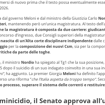
mersi di nuovo prima che il testo possa eventualmente ess
 2026.
a dal governo Meloni e dal ministro della Giustizia Carlo
Nor
teri
, mantenendo però un’unica magistratura. Al testo dell’a
che la magistratura è composta da due carriere: giudican
concorso d’ingresso, due Consigli superiori della magistratu
a
nascita di un’Alta corte disciplinare indipendente
dalle c
ggio
per la
composizione dei nuovi Csm
, sia per la compo
critiche da parte delle toghe
.
, il ministro
Nordio
ha spiegato al Tg1 che la sua posizione,
 dopo il suicidio di un suo indagato coinvolto in una sua in
ni”,
ha aggiunto. La premier Giorgia
Meloni
ha definito l’ap
rso una riforma “
che l’Italia aspetta da troppo tempo”.
Seco
usto processo, superare il sistema delle correnti e restitu
nicidio, il Senato approva all’