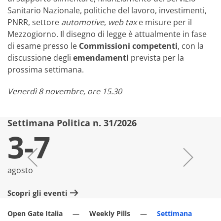
Sanitario Nazionale, politiche del lavoro, investimenti,
PNRR, settore
automotive
,
web tax
e misure per il
Mezzogiorno. Il disegno di legge è attualmente in fase
di esame presso le
Commissioni competenti
, con la
discussione degli
emendamenti
prevista per la
prossima settimana.
Venerdì 8 novembre, ore 15.30
Settimana Politica n. 31/2026
S
3-7
agosto
lu
Scopri gli eventi
Sc
Open Gate Italia
Weekly Pills
Settimana