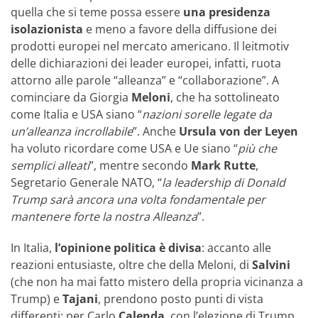
quella che si teme possa essere
una presidenza
isolazionista
e meno a favore della diffusione dei
prodotti europei nel mercato americano. Il leitmotiv
delle dichiarazioni dei leader europei, infatti, ruota
attorno alle parole “alleanza” e “collaborazione”. A
cominciare da Giorgia
Meloni
, che ha sottolineato
come Italia e USA siano “
nazioni sorelle legate da
un’alleanza incrollabile
”. Anche
Ursula von der Leyen
ha voluto ricordare come USA e Ue siano “
più che
semplici alleati
”, mentre secondo
Mark Rutte
,
Segretario Generale NATO, “
la leadership di Donald
Trump sarà ancora una volta fondamentale per
mantenere forte la nostra Alleanza
”.
In Italia,
l’opinione politica è divisa
: accanto alle
reazioni entusiaste, oltre che della Meloni, di
Salvini
(che non ha mai fatto mistero della propria vicinanza a
Trump) e
Tajani
, prendono posto punti di vista
differenti: per Carlo
Calenda
, con l’elezione di Trump