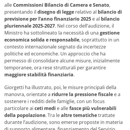
alle
Commissioni Bilancio di Camera e Senato
,
presentando il
disegno di legge
relativo al
bilancio di
previsione per l’anno finanziario 2025
e al
bilancio
pluriennale 2025-2027
. Nel corso dell’audizione, il
Ministro ha sottolineato la necessità di una
gestione
economica solida e responsabile
, soprattutto in un
contesto internazionale segnato da incertezze
politiche ed economiche. Un approccio che ha
permesso di consolidare alcune misure, inizialmente
temporanee, ora rese strutturali per garantire
maggiore stabilità finanziaria
.
Giorgetti ha illustrato, poi, le misure principali della
manovra, orientate a
ridurre la pressione fiscale
e a
sostenere i redditi delle famiglie, con un focus
particolare ai
ceti medi
e alle
fasce più vulnerabili
della popolazione
. Tra le
altre tematiche
trattate
durante l’audizione, sono emerse proposte in materia
di supporto alimentare, finanziamento del Servizio