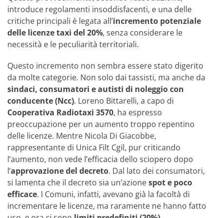
introduce regolamenti insoddisfacenti, e una delle
critiche principali è legata all’
incremento potenziale
delle licenze taxi del 20%
, senza considerare le
necessità e le peculiarità territoriali.
Questo incremento non sembra essere stato digerito
da molte categorie. Non solo dai tassisti, ma anche da
sindaci, consumatori e autisti di noleggio con
conducente (Ncc)
. Loreno Bittarelli, a capo di
Cooperativa Radiotaxi 3570
, ha espresso
preoccupazione per un aumento troppo repentino
delle licenze. Mentre Nicola Di Giacobbe,
rappresentante di Unica Filt Cgil, pur criticando
l’aumento, non vede l’efficacia dello sciopero dopo
l’
approvazione del decreto
. Dal lato dei consumatori,
si lamenta che il decreto sia un’azione
spot e poco
efficace
. I Comuni, infatti, avevano già la facoltà di
incrementare le licenze, ma raramente ne hanno fatto
uso, e ora ci sono
limiti predefiniti (20%)
.