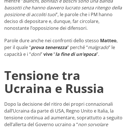
mentre “
Bianchi, Bonifazi e Boschi sono una banda
bassotti che hanno davvero lucrato senza ritengo della
posizione di accoliti tuoi
”, le parole che i PM hanno
deciso di depositare e, dunque, far circolare,
nonostante l’opposizione dei difensori.
Parole dure anche nei confronti dello stesso
Matteo
,
per il quale “
prova tenerezza
” perché “
malgrado
” le
capacità e i “
doni
”
vive
“
la fine di un’epoca
”.
Tensione tra
Ucraina e Russia
Dopo la decisione del ritiro dei propri connazionali
dall’Ucraina da parte di USA, Regno Unito e Italia, la
tensione continua ad aumentare, soprattutto a seguito
dell’allerta del Governo ucraino a “
non sorvolare