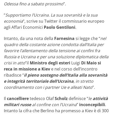
Odessa fino a sabato prossimo
”.
“
Supportiamo l’Ucraina. La sua sovranità e la sua
economia
“, scrive su Twitter il commissario europeo
agli Affari Economici
Paolo Gentiloni
.
Intanto, da una nota della
Farnesina
si legge che “
nel
quadro della costante azione condotta dall’Italia per
favorire l’allentamento della tensione ai confini fra
Russia e Ucraina e per una soluzione diplomatica della
crisi in atto
”il
Ministro
degli esteri
Luigi
Di Maio si
reca in missione a Kiev
e nel corso dell’incontro
ribadisce “
il pieno sostegno dell’Italia alla sovranità
e integrità territoriale dell’Ucraina
, in stretto
coordinamento con i partner Ue e alleati Nato
”.
Il
cancelliere
tedesco Olaf
Scholz
definisce “
le
attività
militari russe
al confine con l’Ucraina
”
inconcepibili
.
Intanto la cifra che Berlino ha promesso a Kiev è di 300