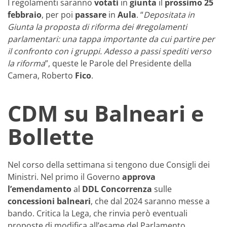
I regolamenti saranno
votati
in
giunta
il
prossimo 25
febbraio
, per poi
passare
in
Aula
. “
Depositata in
Giunta la proposta di riforma dei #regolamenti
parlamentari: una tappa importante da cui partire per
il confronto con i gruppi. Adesso a passi spediti verso
la riforma
”, queste le Parole del Presidente della
Camera, Roberto
Fico
.
CDM su Balneari e
Bollette
Nel corso della settimana si tengono due Consigli dei
Ministri. Nel primo il Governo
approva
l’emendamento
al
DDL
Concorrenza
sulle
concessioni balneari
, che dal 2024 saranno messe a
bando. Critica la Lega, che rinvia però eventuali
proposte di modifica all’esame del Parlamento.