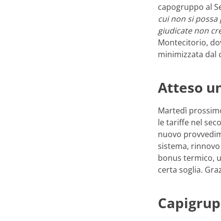
capogruppo al Se
cui non si possa 
giudicate non cr
Montecitorio, do
minimizzata dal 
Atteso u
Martedì prossimo 
le tariffe nel se
nuovo provvedime
sistema, rinnovo 
bonus termico, u
certa soglia. Gra
Capigrupp