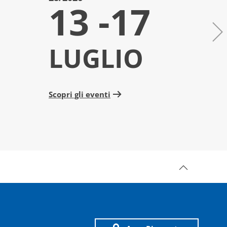
13 -17
6
LUGLIO
L
Scopri gli eventi
Scopri 