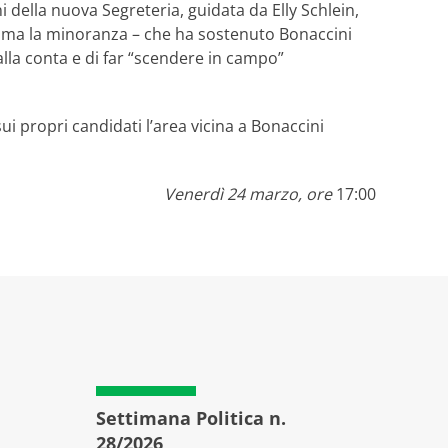
i della nuova Segreteria, guidata da Elly Schlein,
, ma la minoranza – che ha sostenuto Bonaccini
alla conta e di far “scendere in campo”
i propri candidati l’area vicina a Bonaccini
Venerdì 24 marzo, ore
17:00
Settimana Politica n.
Setti
28/2026
27/20