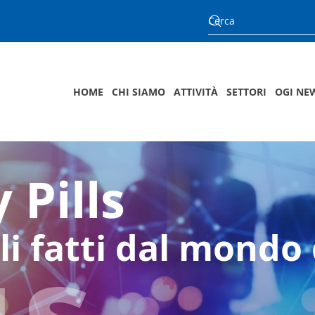
HOME
CHI SIAMO
ATTIVITÀ
SETTORI
OGI NE
 Pills
us
li fatti dal mondo 