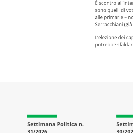
È scontro all’int
sono quelli di v
alle primarie – n
Serracchiani (gi
L’elezione dei ca
potrebbe sfaldar
Settimana Politica n.
Settim
31/2026
30/20