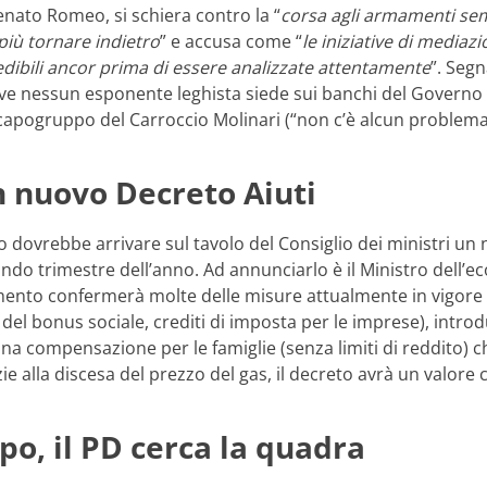
nato Romeo, si schiera contro la “
corsa agli armamenti semp
più tornare indietro
” e accusa come “
le iniziative di media
edibili ancor prima di essere analizzate attentamente
”. Segn
ve nessun esponente leghista siede sui banchi del Governo d
capogruppo del Carroccio Molinari (“non c’è alcun problema 
n nuovo Decreto Aiuti
dovrebbe arrivare sul tavolo del Consiglio dei ministri un n
condo trimestre dell’anno. Ad annunciarlo è il Ministro dell’ec
nto confermerà molte delle misure attualmente in vigore (I
del bonus sociale, crediti di imposta per le imprese), intro
na compensazione per le famiglie (senza limiti di reddito) 
zie alla discesa del prezzo del gas, il decreto avrà un valore 
o, il PD cerca la quadra