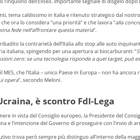
o l’inquilino dell’Eliseo. Importante segnale di disgelo dopo 
ti, tema caldissimo in Italia e ritenuto strategico dal nost
, che ora lo considera “una priorità” e che lavora “
alla concr
ona fede nell’affrontare questa materia
”.
ibadito la contrarietà dell’Italia allo stop alle auto inquin
stria italiana, spingendo per una apertura ai biocarburanti: “
S
ssioni zero: se una tecnologia risponde a quei target, può es
il MES, che l’Italia – unico Paese in Europa – non ha ancora ra
ui opera
”, secondo Meloni.
Ucraina, è scontro FdI-Lega
ere in vista del Consiglio europeo, la Presidente del Consig
raina e l’intenzione del Governo di proseguire con l’invio di ar
cutivo trova però sempre più distinguo all’interno della magg