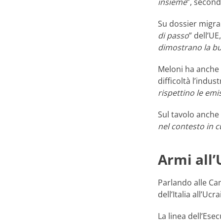
insieme
”, second
Su dossier migran
di passo
” dell’UE
dimostrano la bu
Meloni ha anche r
difficoltà l’indu
rispettino le emi
Sul tavolo anche 
nel contesto in c
Armi all’
Parlando alle Cam
dell’Italia all’Uc
La linea dell’Ese