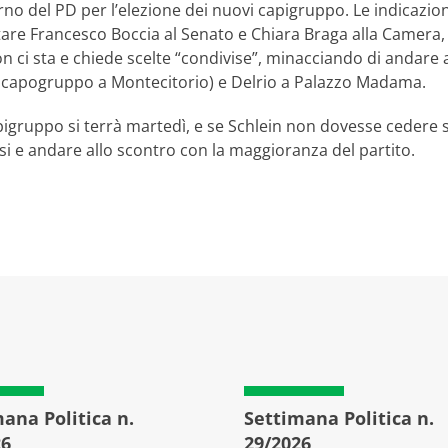
erno del PD per l’elezione dei nuovi capigruppo. Le indicazion
otare Francesco Boccia al Senato e Chiara Braga alla Camera
on ci sta e chiede scelte “condivise”, minacciando di andare 
à capogruppo a Montecitorio) e Delrio a Palazzo Madama.
pigruppo si terrà martedì, e se Schlein non dovesse cedere su
si e andare allo scontro con la maggioranza del partito.
ana Politica n.
Settimana Politica n.
26
29/2026