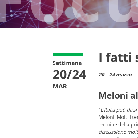
I fatti
Settimana
20/24
20 – 24 marzo
MAR
Meloni a
“
L’Italia può dirs
Meloni. Molti i te
termine della pri
discussione molto