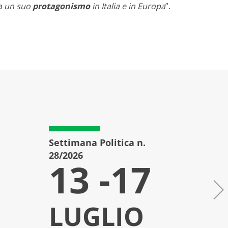
ia un suo
protagonismo
in Italia e in Europa
”.
Settimana Politica n.
Setti
28/2026
27/20
13 -17
6
LUGLIO
L