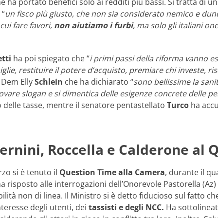
he ha portato benefici solo ai redditi più bassi. Si tratta di un
 “
un fisco più giusto, che non sia considerato nemico e dun
ui fare favori,
non aiutiamo i furbi
, ma solo gli italiani one
tti
ha poi spiegato che “
i primi passi della riforma vanno 
glie, restituire il potere d’acquisto, premiare chi investe, ri
a Dem Elly
Schlein
che ha dichiarato “
sono bellissime la sani
ovare slogan e si dimentica delle esigenze concrete delle p
lio delle tasse, mentre il senatore pentastellato
Turco
ha accus
Bernini, Roccella e Calderone al
zo si è tenuto il
Question Time alla Camera
, durante il qu
ha risposto alle interrogazioni dell’Onorevole Pastorella (Az)
ilità non di linea. Il Ministro si è detto fiducioso sul fatto
nteresse degli utenti, dei
tassisti e degli NCC.
Ha sottolineat