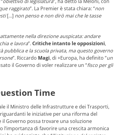
 “
obiettivo di legislatura
”, ha detto la Meloni, con
que raggirato
”. La Premier è stata chiara: “
non
sti
[…]
non penso e non dirò mai che le tasse
esattamente nella direzione auspicata: andare
schia e lavora
”.
Critiche intanto le opposizioni
,
tà pubblica e la scuola privata, ma questo governo
ersone
”. Riccardo
Magi
, di +Europa, ha definito “
un
ato il Governo di voler realizzare un “
fisco per gli
 Question Time
ale il Ministro delle Infrastrutture e dei Trasporti,
 riguardanti le iniziative per una riforma del
 che il Governo possa trovare una soluzione
o l’importanza di favorire una crescita armonica