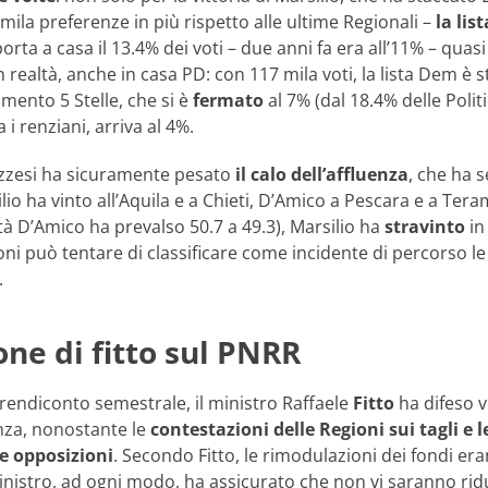
ila preferenze in più rispetto alle ultime Regionali –
la lis
porta a casa il 13.4% dei voti – due anni fa era all’11% – quas
in realtà, anche in casa PD: con 117 mila voti, la lista Dem è
imento 5 Stelle, che si è
fermato
al 7% (dal 18.4% delle Polit
 i renziani, arriva al 4%.
ruzzesi ha sicuramente pesato
il calo dell’affluenza
, che ha 
lio ha vinto all’Aquila e a Chieti, D’Amico a Pescara e a Tera
ttà D’Amico ha prevalso 50.7 a 49.3), Marsilio ha
stravinto
in
i può tentare di classificare come incidente di percorso le 
.
one di fitto sul PNRR
 rendiconto semestrale, il ministro Raffaele
Fitto
ha difeso v
enza, nonostante le
contestazioni delle Regioni sui tagli e 
e opposizioni
. Secondo Fitto, le rimodulazioni dei fondi er
 Ministro, ad ogni modo, ha assicurato che non vi saranno ridu