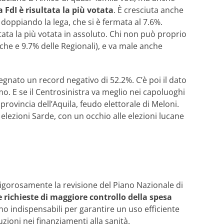
ta FdI è risultata la più votata
. È cresciuta anche
i doppiando la lega, che si è fermata al 7.6%.
 stata la più votata in assoluto. Chi non può proprio
iche e 9.7% delle Regionali), e va male anche
segnato un record negativo di 52.2%. C’è poi il dato
mo. E se il Centrosinistra va meglio nei capoluoghi
 provincia dell’Aquila, feudo elettorale di Meloni.
elezioni Sarde, con un occhio alle elezioni lucane
igorosamente la revisione del Piano Nazionale di
le richieste di maggiore controllo della spesa
ano indispensabili per garantire un uso efficiente
zioni nei finanziamenti alla sanità.