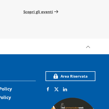
Scopri gli eventi
Scopri 
Area Riservata
Policy
olicy