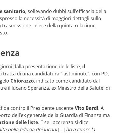
re sanitario
, sollevando dubbi sull’efficacia della
spresso la necessità di maggiori dettagli sullo
 trasmissione celere della quinta relazione,
sto.
renza
giorni dalla presentazione delle liste,
il
Si tratta di una candidatura “last minute”, con PD,
ngelo
Chiorazzo
, indicato come candidato dal
e il lucano Speranza, ex Ministro della Salute, di
sfida contro il Presidente uscente
Vito Bardi
. A
pporto dell’ex generale della Guardia di Finanza ma
zione delle liste
. E se Lacerenza si dice
ta nella fiducia dei lucani
[…]
ho a cuore la