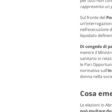
per tutti non cons
rappresenta un pu
Sul fronte del
Po
un’interrogazione
nell’esecuzione d
liquidato definen
Di congedo di p
mentre il Ministr
sanitario in relaz
le Pari Opportun
normativa sull’
in
donna nella soci
Cosa eme
Le elezioni in Ab
può esultare du