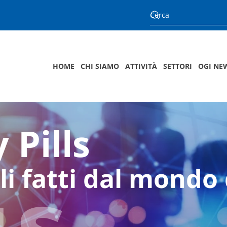
HOME
CHI SIAMO
ATTIVITÀ
SETTORI
OGI NE
 Pills
us
li fatti dal mondo 