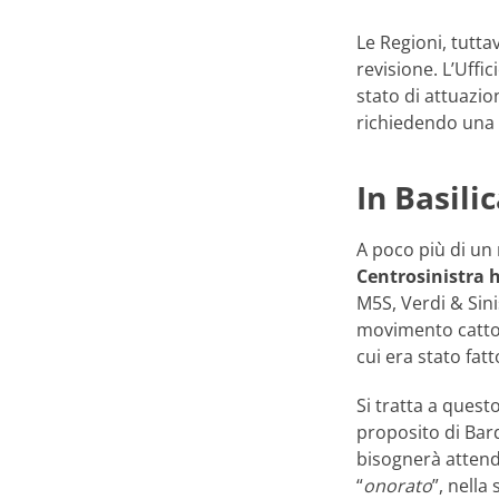
Le Regioni, tutt
revisione. L’Uffi
stato di attuazio
richiedendo una c
In Basili
A poco più di un m
Centrosinistra 
M5S, Verdi & Sin
movimento cattoli
cui era stato fat
Si tratta a ques
proposito di Bard
bisognerà attend
“
onorato
”, nella