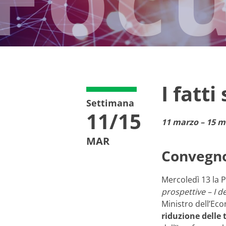
I fatti
Settimana
11/15
11 marzo – 15 m
MAR
Convegno 
Mercoledì 13 la P
prospettive – I de
Ministro dell’Ec
riduzione delle 