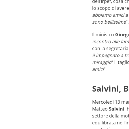
dell’Irpef, cosa c
lo scopo di avere
abbiamo amici a c
sono bellissime
”.
Il ministro
Giorge
incontro alle fami
con la segretari
è impegnato a tr
miraggio
” il tag
amici
”.
Salvini, 
Mercoledì 13 mar
Matteo
Salvini
, 
settore della mob
equilibrata nell’i