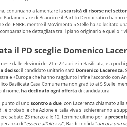
avia, continuano a lamentare la
scarsità di risorse nel setto
cio Parlamentare di Bilancio e il Partito Democratico hanno e
ne del PNRR, mentre il MoVimento 5 Stelle ha sollecitato una
omparazione dettagliata tra il piano originario e quello rivi
cata il PD sceglie Domenico Lace
ese dalle elezioni del 21 e 22 aprile in Basilicata, e a pochi 
ha deciso
: il candidato unitario sarà
Domenico Lacerenza
. 
istra e +Europa che hanno raggiunto infine l’accordo con A
co Basilicata Casa Comune ma non gradito ai 5 Stelle, mentr
to il nome,
ha declinato ogni offerta
di candidatura.
to punto di uno
scontro a due
, con Lacerenza chiamato alla 
i, è probabile che Azione e Italia viva si schiereranno a su
ere sabato 23 marzo alle 12, termine ultimo per la
presenta
 speranza di “
essere all’altezza
”, Bardi confida “
ancora una vol