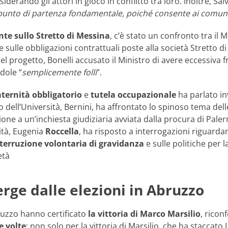
iderando gli attori in gioco in conflitto tra loro. Inoltre, Sal
nto di partenza fondamentale, poiché consente ai comuni di 
nte sullo Stretto di Messina
, c’è stato un confronto tra il 
 sulle obbligazioni contrattuali poste alla società Stretto di
el progetto, Bonelli accusato il Ministro di avere eccessiva fr
dole “
semplicemente folli
”.
aternità obbligatorio
e
tutela occupazionale
ha parlato inv
o dell’Università, Bernini, ha affrontato lo spinoso tema delle
ione a un’inchiesta giudiziaria avviata dalla procura di Palerm
ità, Eugenia
Roccella
, ha risposto a interrogazioni riguardant
terruzione volontaria di gravidanza
e sulle politiche per
età
rge dalle elezioni in Abruzzo
ruzzo hanno certificato
la vittoria di Marco Marsilio
, ricon
e volte
: non solo per la vittoria di Marsilio, che ha staccat