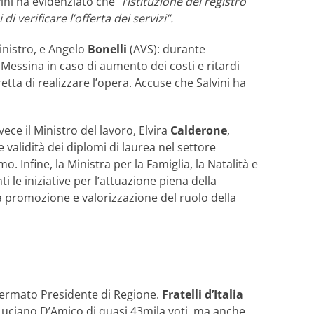
vini ha evidenziato che “
l’istituzione del registro
verificare l’offerta dei servizi”.
Ministro, e Angelo
Bonelli
(AVS): durante
 Messina in caso di aumento dei costi e ritardi
etta di realizzare l’opera. Accuse che Salvini ha
ece il Ministro del lavoro, Elvira
Calderone
,
 validità dei diplomi di laurea nel settore
o. Infine, la Ministra per la Famiglia, la Natalità e
i le iniziative per l’attuazione piena della
 la promozione e valorizzazione del ruolo della
fermato Presidente di Regione.
Fratelli d’Italia
o Luciano D’Amico di quasi 43mila voti, ma anche