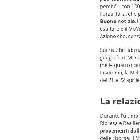
perché – con 100m
Forza Italia, che 
Buone notizie
, 
esultare è il MoV
Azione che, senza
Sui risultati ab
geografico: Marsi
(nelle quattro ci
Insomma, la Melon
del 21 e 22 aprile
La relazi
Durante l’ultimo
Ripresa e Resili
provenienti dall
delle risorse. Il