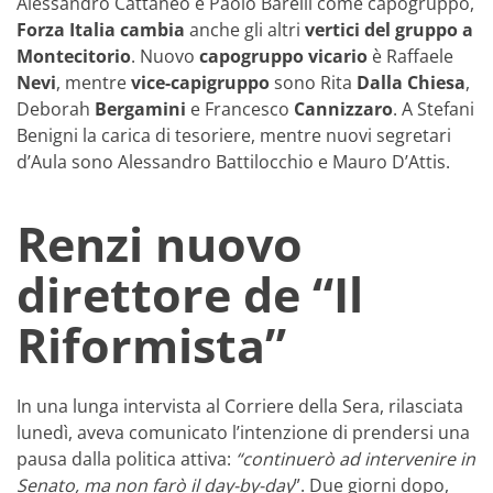
Alessandro Cattaneo e Paolo Barelli come capogruppo,
Forza Italia cambia
anche gli altri
vertici del gruppo a
Montecitorio
. Nuovo
capogruppo vicario
è Raffaele
Nevi
, mentre
vice-capigruppo
sono Rita
Dalla Chiesa
,
Deborah
Bergamini
e Francesco
Cannizzaro
. A Stefani
Benigni la carica di tesoriere, mentre nuovi segretari
d’Aula sono Alessandro Battilocchio e Mauro D’Attis.
Renzi nuovo
direttore de “Il
Riformista”
In una lunga intervista al Corriere della Sera, rilasciata
lunedì, aveva comunicato l’intenzione di prendersi una
pausa dalla politica attiva:
“continuerò ad intervenire in
Senato, ma non farò il day-by-day
”. Due giorni dopo,