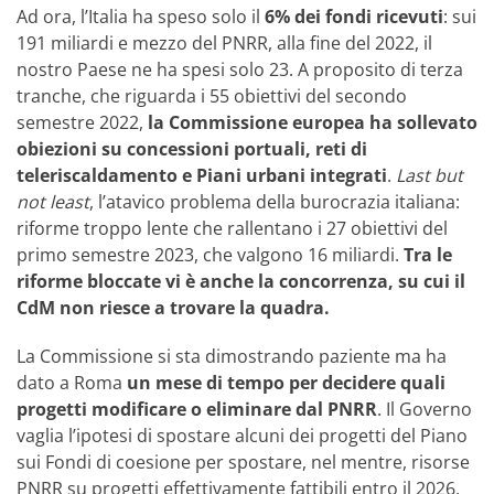
Ad ora, l’Italia ha speso solo il
6% dei fondi ricevuti
: sui
191 miliardi e mezzo del PNRR, alla fine del 2022, il
nostro Paese ne ha spesi solo 23. A proposito di terza
tranche, che riguarda i 55 obiettivi del secondo
semestre 2022,
la Commissione europea ha sollevato
obiezioni su concessioni portuali, reti di
teleriscaldamento e Piani urbani integrati
.
Last but
not least
, l’atavico problema della burocrazia italiana:
riforme troppo lente che rallentano i 27 obiettivi del
primo semestre 2023, che valgono 16 miliardi.
Tra le
riforme bloccate vi è anche la concorrenza, su cui il
CdM non riesce a trovare la quadra.
La Commissione si sta dimostrando paziente ma ha
dato a Roma
un mese di tempo per decidere quali
progetti modificare o eliminare dal PNRR
. Il Governo
vaglia l’ipotesi di spostare alcuni dei progetti del Piano
sui Fondi di coesione per spostare, nel mentre, risorse
PNRR su progetti effettivamente fattibili entro il 2026.