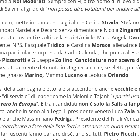
eme a
Noi Moderati
. Sempre con FI, altro nome di rilievo è q
 Salvini al grido di “
non posso dire votatemi per andare al
Schlein, mette in campo – tra gli altri – Cecilia
Strada
, Stefan
sindaci Nardella e Decaro senza dimenticare Nicola
Zingaret
eputati uscenti e volti della società civile: Maria Angela
Dan
dente INPS, Pasquale
Tridico
, e Carolina
Morace
, allenatrice
una particolare sorpresa da Carlo Calenda, che punta all’Euro
o
Pizzarotti
e Giuseppe
Zollino
.
Candidatura non scevra d
, attualmente detenuta in Ungheria e che, se eletta, potrà 
he Ignazio
Marino,
Mimmo
Lucano e
Leoluca
Orlando
.
arsi della campagna elettorale si accendono anche
vecchie e
 “di servizio” di leader come la Meloni o Tajani: “
i partiti us
vvero in Europa
”. E tra i candidati
non è solo la Salis a far 
ca, anche in seno alla Lega. Il presidente veneto Luca
Zaia
h
o e anche Massimiliano
Fedriga
, Presidente del Friuli-Venezi
contribuire a fare delle liste forti e ottenere un buon risulta
ari uscenti fanno parlare di sé: uno su tutti
Pietro Fiocchi