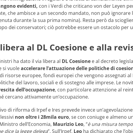
angono evidenti,
con i Verdi che criticano von der Leyen per
e, che ambisce a un secondo mandato, non può ignorare la po
tenuta durante la sua prima nomina). Resta però da scioglie
ppo dei conservatori; ciò potrebbe essere un ostacolo per u
libera al DL Coesione e alla revis
nistri ha dato il via libera al
DL Coesione
e al decreto legisla
 si vuole
accelerare l’attuazione delle politiche di coesio
i di risorse europee, fondi europei che vengono assegnati al
litiche del lavoro, sociali e di sostegno alle imprese. Le nov
rescita dell’occupazione
, con particolare attenzione al rei
né cercano attivamente un’occupazione.
ativo di riforma di Irpef e Ires prevede invece un’agevolazio
lessivi
non oltre i 28mila euro
, se con coniuge e almeno un
l Ministro dell’Economia,
Maurizio Leo
, “
è una misura tempor
e dice la legge delega
”. Sull’Irpef,
Leo
ha dichiarato che l’obie