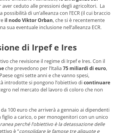
 aver ceduto alle pressioni degli agricoltori. La
ssibilità di un’alleanza con l’ECR (il cui braccio
re
il nodo Viktor Orban
, che si è recentemente
na sua eventuale inclusione nell’alleanza ECR.
ione di Irpef e Ires
tivo che revisione il regime di Irpef e Ires. Con il
ne
che prevedono per l’Italia
75 miliardi di euro
,
 Paese ogni sette anni e che vanno spesi,
ità introdotte si pongono l’obiettivo di
continuare
ntegro nel mercato del lavoro di coloro che non
ne da 100 euro che arriverà a gennaio ai dipendenti
 figlio a carico, o per monogenitori con un unico
anea perché l’obiettivo è la detassazione delle
ttivo è “
consolidare le famose tre aliquote e