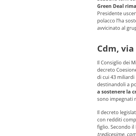
Green Deal rim
Presidente uscent
polacco l’ha sos
avvicinato al gru
Cdm, via 
Il Consiglio dei Mi
decreto Coesione
di cui 43 miliard
destinandoli a po
a sostenere la c
sono impegnati 
Il decreto legisl
con redditi comp
figlio. Secondo i
tredicesime, com