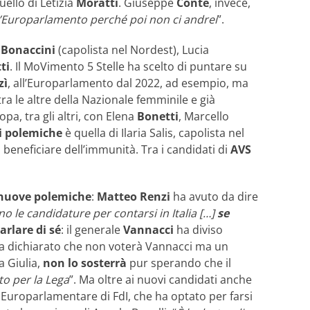
uello di Letizia
Moratti
. Giuseppe
Conte
, invece,
l’Europarlamento perché poi non ci andrei
”.
o
Bonaccini
(capolista nel Nordest), Lucia
ti
. Il MoVimento 5 Stelle ha scelto di puntare su
zì
, all’Europarlamento dal 2022, ad esempio, ma
 tra le altre della Nazionale femminile e già
pa, tra gli altri, con Elena
Bonetti
, Marcello
i polemiche
è quella di Ilaria Salis, capolista nel
beneficiare dell’immunità. Tra i candidati di
AVS
 nuove polemiche
:
Matteo Renzi
ha avuto da dire
ano le candidature per contarsi in Italia […]
se
parlare di sé
: il generale
Vannacci
ha diviso
a dichiarato che non voterà Vannacci ma un
a Giulia,
non lo sosterrà
pur sperando che il
to per la Lega
”. Ma oltre ai nuovi candidati anche
, Europarlamentare di FdI, che ha optato per farsi