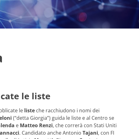
a
ate le liste
bblicate le
liste
che racchiudono i nomi dei
eloni
(“detta Giorgia”) guida le liste e al Centro se
alenda
e
Matteo Renzi
, che correrà con Stati Uniti
Vannacci
. Candidato anche Antonio
Tajani
, con FI