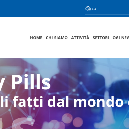
HOME
CHI SIAMO
ATTIVITÀ
SETTORI
OGI NE
 Pills
us
li fatti dal mondo 