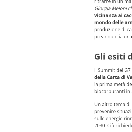
ritrarre in un ma
Giorgia Meloni c
vicinanza ai cac
mondo delle ar
produzione di car
preannuncia un
Gli esiti
Il Summit del G7 
della Carta di V
la prima metà del
biocarburanti in 
Un altro tema di
prevenire situazi
sulle energie rin
2030. Ciò richied