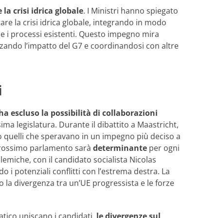
 la crisi idrica globale
. I Ministri hanno spiegato
are la crisi idrica globale, integrando in modo
m e i processi esistenti. Questo impegno mira
izzando l’impatto del G7 e coordinandosi con altre
i
a escluso la possibilità di collaborazioni
ima legislatura. Durante il dibattito a Maastricht,
 quelli che speravano in un impegno più deciso a
 prossimo parlamento sarà
determinante
per ogni
lemiche, con il candidato socialista Nicolas
 i potenziali conflitti con l’estrema destra. La
la divergenza tra un’UE progressista e le forze
tico uniscano i candidati,
le divergenze sul