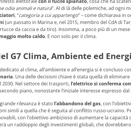
nifesto elettorale
con il fucile spianato
, cosa che ha scaten
he odia animali e natura
”. Al di là delle polemiche, ad ogni m
ciatori
, “
categoria a cui appartengo
” – come dichiarava in o
mi
(un passato in Marina e, nel 2015, membro del CdA di Tar
tucce da caccia e da tiro). Insomma, a poco più di un mese da
maggio molto caldo
. E non solo per il clima.
 del G7 Clima, Ambiente ed Energ
dedicato al clima, all’ambiente e all’energia si è concluso 
enaria
. Una delle decisioni chiave è stata quella di eliminar
 2030. Nel settore dei trasporti,
l’elettrico si conferma co
secondo piano, nonostante l’iniziale interesse espresso dal g
 grande rilevanza è stato
l’abbandono del gas
, con l’obiett
oni simili a quella che è seguita al conflitto russo-ucraino.
novabili, con l’obiettivo ambizioso di aumentare la capacità d
erà un raddoppio degli investimenti globali, che dovrebbero s