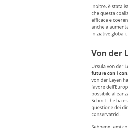
Inoltre, è stata i
che questa coaliz
efficace e coeren
anche a aumentare
iniziative globali.
Von der 
Ursula von der 
future con i con
von der Leyen ha
favore dell’Euro
possibile alleanz
Schmit che ha eso
questione dei di
conservatrici.
Sebbene temi com