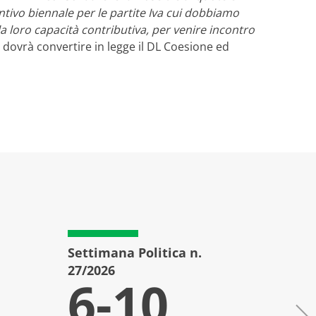
ntivo biennale per le partite Iva cui dobbiamo
 loro capacità contributiva, per venire incontro
e dovrà convertire in legge il DL Coesione ed
Settimana Politica n.
Setti
27/2026
26/20
6-10
3