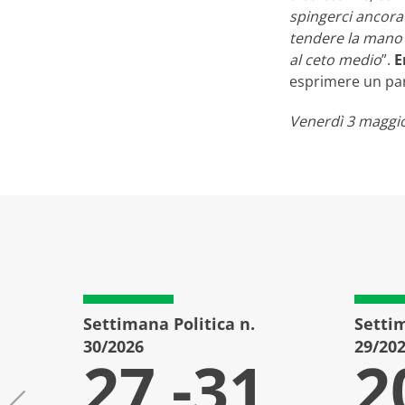
spingerci ancora 
tendere la mano 
al ceto medio
”.
E
esprimere un pare
Venerdì 3 maggio
Settimana Politica n.
Settim
30/2026
29/20
27 -31
2