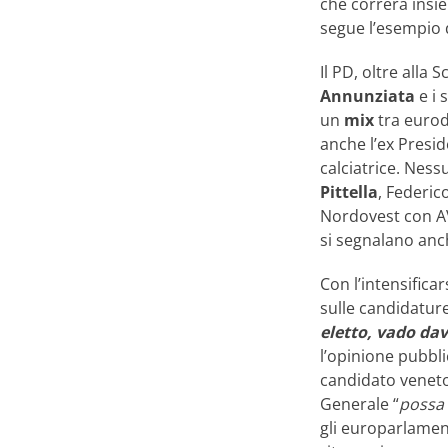
che correrà insi
segue l’esempio di
Il PD, oltre alla 
Annunziata
e i 
un
mix
tra eurod
anche l’ex Presi
calciatrice. Ness
Pittella
, Federic
Nordovest con AVS
si segnalano anc
Con l’intensific
sulle candidature
eletto, vado da
l’opinione pubbli
candidato venet
Generale “
possa 
gli europarlament