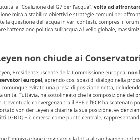
stituita la “Coalizione del G7 per l’acqua”,
volta ad affrontare
ione mira a stabilire obiettivi e strategie comuni per affront
te la questione dell’acqua in vari contesti, compresi i foru
 l’attenzione politica sull’acqua a livello globale, massim
Leyen non chiude ai Conservator
Leyen, Presidente uscente della Commissione europea,
non h
servatori europei
, aprendo così spazi di dialogo nella pross
 comunque evitato una presa di posizione netta, deludendo
pa unita. Tuttavia, ha sottolineato che la composizione del
a. L’eventuale convergenza tra il PPE e l’ECR ha scatenato po
rtato von der Leyen a chiarire la sua posizione, evidenziando
ritti LGBTQI+ è emersa come punto centrale, rappresentando 
e l’immigrazione irregolare e la lotta al cambiamento clima