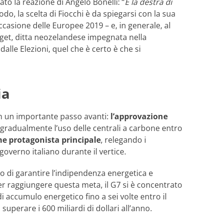
ato la reazione di Angelo Bonelli: “
È la destra di
odo, la scelta di Fiocchi è da spiegarsi con la sua
ccasione delle Europee 2019 – e, in generale, al
get, ditta neozelandese impegnata nella
lle Elezioni, quel che è certo è che si
ia
con un importante passo avanti:
l’approvazione
e gradualmente l’uso delle centrali a carbone entro
me protagonista principale
, relegando i
overno italiano durante il vertice.
ivo di garantire l’indipendenza energetica e
 Per raggiungere questa meta, il G7 si è concentrato
i accumulo energetico fino a sei volte entro il
uperare i 600 miliardi di dollari all’anno.