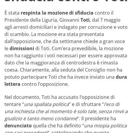
È stata
respinta la mozione di sfiducia
contro il
Presidente della Liguria, Giovanni
Toti
, dal 7 maggio
agli arresti domiciliari e indagato per corruzione e voto
di scambio. La mozione era stata presentata
dall’opposizione, che da settimane chiede a gran voce
le
dimissioni
di Toti. Com’era prevedibile, la mozione
non ha raggiunto i voti necessari per essere approvata
dato che la maggioranza di centrodestra è rimasta
coesa. Chiaramente, alla seduta del Consiglio non ha
potuto partecipare Toti che ha invece inviato una
dura
lettera
contro l’opposizione.
Nel documento, Toti ha accusato l’opposizione di
tentare “
una spallata politica
” e di sfruttare “
l’eco di
una inchiesta che al momento è solo tale, senza rinvii a
giudizio e tanto meno condanne
”. Il presidente ha
denunciato
quella che ha definito “
una miopia politica
con rari precedenti
”, sottolineando che questo