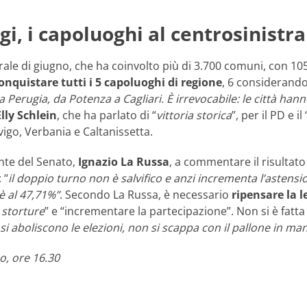
gi, i capoluoghi al centrosinistra
rale di giugno, che ha coinvolto più di 3.700 comuni, con 105
onquistare tutti i 5 capoluoghi di regione
, 6 considerando 
erugia, da Potenza a Cagliari. È irrevocabile: le città hann
Elly Schlein
, che ha parlato di “
vittoria storica
”, per il PD e il 
vigo, Verbania e Caltanissetta.
ente del Senato,
Ignazio La Russa
, a commentare il risulta
 “
il doppio turno non è salvifico e anzi incrementa l’astensi
oè al 47,71%”
. Secondo La Russa, è necessario
ripensare la l
 storture
” e “incrementare la partecipazione”. Non si è fatta
i aboliscono le elezioni, non si scappa con il pallone in ma
o, ore 16.30