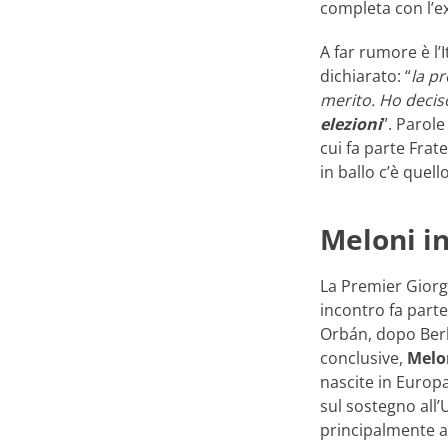
completa con l’e
A far rumore è l’I
dichiarato: “
la pr
merito. Ho deciso
elezioni
”. Parol
cui fa parte Frate
in ballo c’è quell
Meloni i
La Premier Gior
incontro fa part
Orbán, dopo Berl
conclusive,
Melo
nascite in Europa
sul sostegno all’U
principalmente a