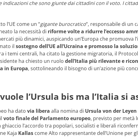
 indicazioni che sono giunte dai cittadini con il voto. I ci
tto l’UE come un “
gigante burocratico
“, responsabile di un ca
neato la necessità di
riforme volte a ridurre l’eccesso amm
mercati più dinamici, auspicando un’Europa che promuova l’ind
rmato il
sostegno dell’UE all’Ucraina e promosso la soluzio
 i temi centrali, ha citato la gestione migratoria, il Protocol
esidente ha chiesto un ruolo
dell’Italia più rilevante e ri
za in Europa
, sottolineando il bisogno di un’azione più con
vuole l’Ursula bis ma l’Italia si 
opeo ha dato
via libera
alla nomina di
Ursula von der Leyen
il
voto finale del Parlamento europeo
, previsto per metà l
 ghiaccio l’accordo tra popolari, socialisti e liberali rico
one Kaja
Kallas
come Alto rappresentante dell’Unione per gli Aff