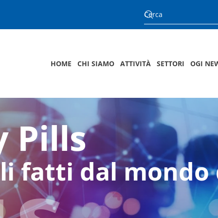
HOME
CHI SIAMO
ATTIVITÀ
SETTORI
OGI NE
 Pills
us
li fatti dal mondo 