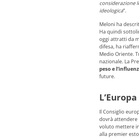
considerazione le
ideologica
”.
Meloni ha descri
Ha quindi sottoli
oggi attratti da 
difesa, ha riaffe
Medio Oriente. Tra
nazionale. La Pr
peso e l’influen
future.
L’Europa 
Il Consiglio eur
dovrà attendere 
voluto mettere in
alla premier est