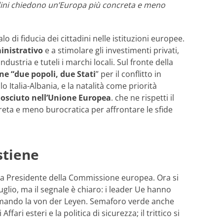
ttadini chiedono un’Europa più concreta e meno
lo di fiducia dei cittadini nelle istituzioni europee.
inistrativo
e a stimolare gli investimenti privati,
ustria e tuteli i marchi locali. Sul fronte della
ne “due popoli, due Stati
” per il conflitto in
lo Italia-Albania, e la natalità come priorità
conosciuto nell’Unione Europea
. che ne rispetti il
creta e meno burocratica per affrontare le sfide
astiene
a Presidente della Commissione europea. Ora si
uglio, ma il segnale è chiaro: i leader Ue hanno
nfermando la von der Leyen. Semaforo verde anche
ari esteri e la politica di sicurezza; il trittico si