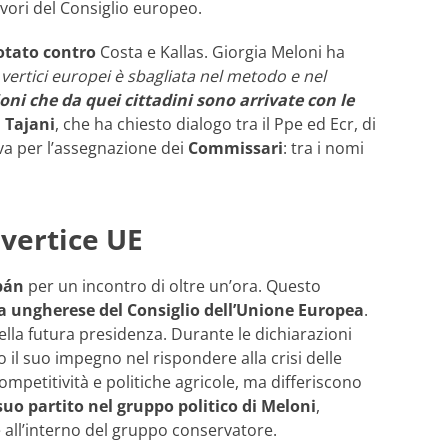
lavori del Consiglio europeo.
otato contro
Costa e Kallas. Giorgia Meloni ha
i vertici europei è sbagliata nel metodo e nel
oni che da quei cittadini sono arrivate con le
o
Tajani
, che ha chiesto dialogo tra il Ppe ed Ecr, di
tiva per l’assegnazione dei
Commissari
: tra i nomi
vertice UE
bán
per un incontro di oltre un’ora. Questo
a ungherese
del Consiglio dell’Unione Europea
.
lla futura presidenza. Durante le dichiarazioni
 il suo impegno nel rispondere alla crisi delle
mpetitività e politiche agricole, ma differiscono
suo partito nel gruppo politico di Meloni
,
 all’interno del gruppo conservatore.