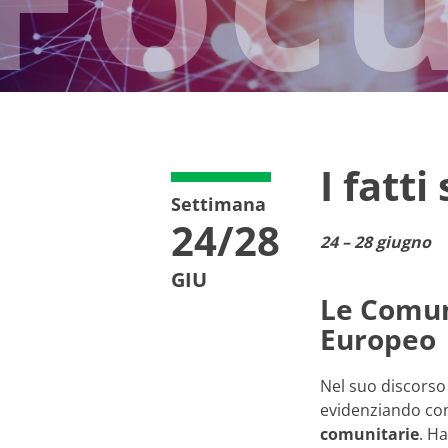
I fatti
Settimana
24/28
24 – 28 giugno
GIU
Le Comuni
Europeo
Nel suo discorso
evidenziando com
comunitarie
. H