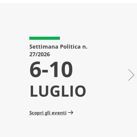
Settimana Politica n.
Setti
27/2026
26/20
6-10
3
LUGLIO
L
Scopri gli eventi
Scopri 