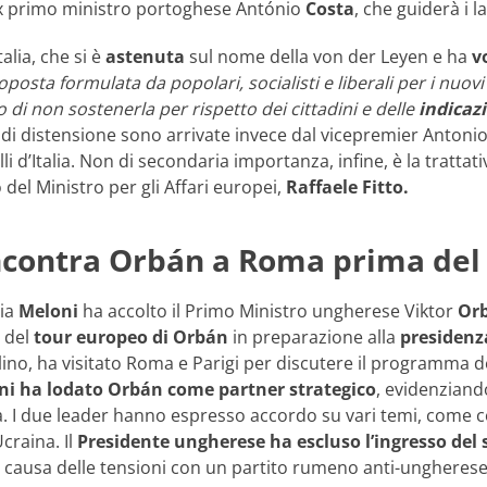
x primo ministro portoghese António
Costa
, che guiderà i 
talia, che si è
astenuta
sul nome della von der Leyen e ha
v
oposta formulata da popolari, socialisti e liberali per i nuov
 di non sostenerla per rispetto dei cittadini e delle
indicazi
e di distensione sono arrivate invece dal vicepremier Antoni
lli d’Italia. Non di secondaria importanza, infine, è la tratta
o del Ministro per gli Affari europei,
Raffaele Fitto.
ncontra Orbán a Roma prima del 
gia
Meloni
ha accolto il Primo Ministro ungherese Viktor
Or
e del
tour europeo di Orbán
in preparazione alla
presidenz
ino, ha visitato Roma e Parigi per discutere il programma de
ni ha lodato Orbán come partner strategico
, evidenziando
. I due leader hanno espresso accordo su vari temi, come co
craina. Il
Presidente ungherese ha escluso l’ingresso del 
 causa delle tensioni con un partito rumeno anti-ungherese