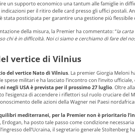
rnire un supporto economico una tantum alle famiglie in diff
 indicazioni per il ritiro delle card presso gli uffici postali.
 è stata posticipata per garantire una gestione più flessibile d
ntazione della misura, la Premier ha commentato: “
la carta
so chi è in difficoltà. Noi ci siamo e cerchiamo di fare del
del vertice di Vilnius
cio del vertice Nato di Vilnius
. La premier Giorgia Meloni ha
e spese militari e ha lasciato l’incontro con l’invito ufficia
oni negli USA è prevista per il prossimo 27 luglio
. Oltre al
o l’esigenza di accendere i riflettori sul ruolo cruciare del M
conoscimento delle azioni della Wagner nei Paesi nordafrica
quilibri mediterranei, per la Premier non è prioritario l’
 Erdogan, ha posto tale passo come condizione necessaria pe
 l’ingresso dell’Ucraina, il segretario generale Stoltenberg ha