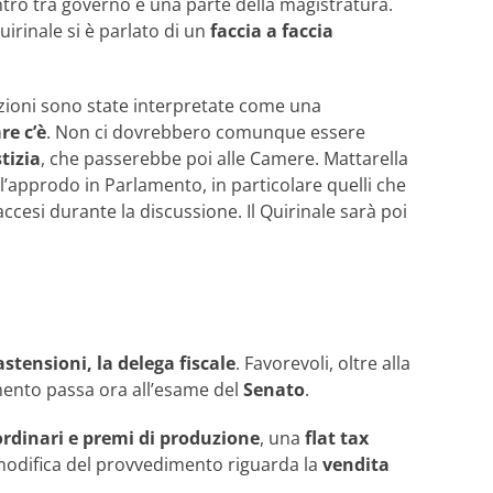
ontro tra governo e una parte della magistratura.
uirinale si è parlato di un
faccia a faccia
zioni sono state interpretate come una
re c’è
. Non ci dovrebbero comunque essere
tizia
, che passerebbe poi alle Camere. Mattarella
l’approdo in Parlamento, in particolare quelli che
accesi durante la discussione. Il Quirinale sarà poi
astensioni, la delega fiscale
. Favorevoli, oltre alla
imento passa ora all’esame del
Senato
.
ordinari e premi di produzione
, una
flat tax
modifica del provvedimento riguarda la
vendita