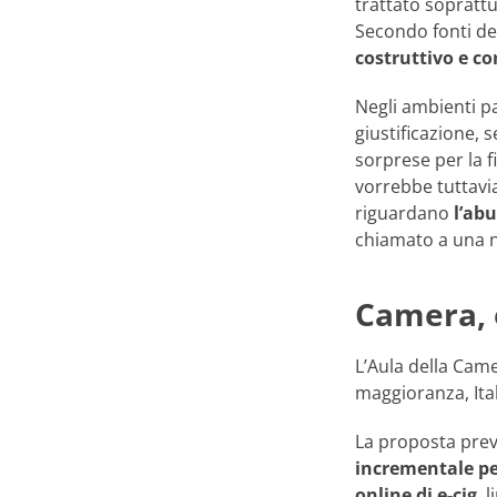
trattato soprattu
Secondo fonti del
costruttivo e co
Negli ambienti p
giustificazione, 
sorprese per la f
vorrebbe tuttavia
riguardano
l’abu
chiamato a una n
Camera, o
L’Aula della Cam
maggioranza, Ita
La proposta preve
incrementale pe
online di e-cig
, 