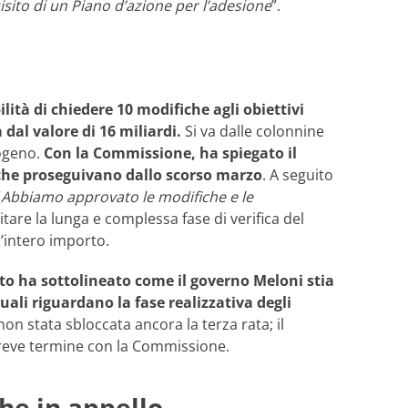
ito di un Piano d’azione per l’adesione
”.
ità di chiedere 10 modifiche agli obiettivi
 dal valore di 16 miliardi.
Si va dalle colonnine
drogeno.
Con la Commissione, ha spiegato il
i che proseguivano dallo scorso marzo
. A seguito
“
Abbiamo approvato le modifiche e le
tare la lunga e complessa fase di verifica del
l’intero importo.
itto ha sottolineato come il governo Meloni stia
uali riguardano la fase realizzativa degli
non stata sbloccata ancora la terza rata; il
 breve termine con la Commissione.
che in appello