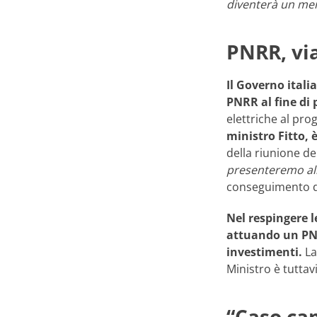
diventerà un mem
PNRR, via
Il Governo itali
PNRR al fine di 
elettriche al prog
ministro Fitto, 
della riunione del
presenteremo al
conseguimento deg
Nel respingere l
attuando un PNRR
investimenti.
La
Ministro è tuttav
“Caso cam