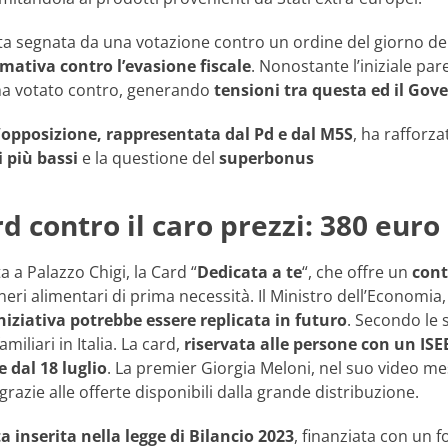
ata segnata da una votazione contro un ordine del giorno d
ativa contro l’evasione fiscale
. Nonostante l’iniziale pa
ha votato contro, generando
tensioni tra questa ed il Gov
’
opposizione, rappresentata dal Pd e dal M5S
, ha rafforza
i più bassi
e la questione del
superbonus
rd contro il caro prezzi: 380 eur
a a Palazzo Chigi, la Card “
Dedicata a te
“, che offre un
cont
eneri alimentari di prima necessità. Il Ministro dell’Economia
iniziativa potrebbe essere replicata in futuro
. Secondo le s
amiliari in Italia. La card,
riservata alle persone con un ISE
e dal 18 luglio
. La premier Giorgia Meloni, nel suo video me
razie alle offerte disponibili dalla grande distribuzione.
a inserita nella legge di Bilancio 2023
, finanziata con un f