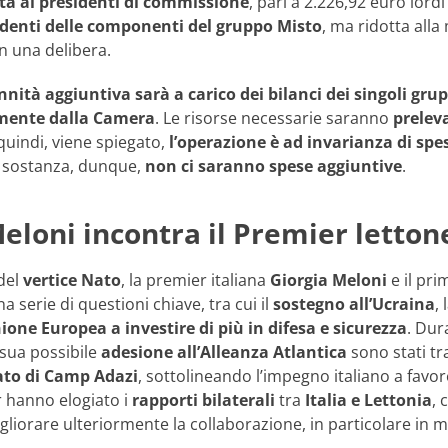
ata ai presidenti di commissione
, pari a 2.226,92 euro lord
identi delle componenti del gruppo Misto
, ma ridotta alla
 una delibera.
nnità aggiuntiva sarà a carico dei bilanci dei singoli gr
amente dalla Camera
. Le risorse necessarie saranno
prelev
quindi, viene spiegato,
l’operazione è ad invarianza di spe
n sostanza, dunque,
non ci saranno spese aggiuntive
.
eloni incontra il Premier letton
del
vertice Nato
, la premier italiana
Giorgia Meloni
e il pri
 serie di questioni chiave, tra cui il
sostegno all’Ucraina
,
ione Europea a investire di più in difesa e sicurezza
. Dur
 sua possibile
adesione all’Alleanza Atlantica
sono stati tra
ato di Camp Adazi
, sottolineando l’impegno italiano a favor
r hanno elogiato i
rapporti bilaterali
tra
Italia e Lettonia
, 
igliorare ulteriormente la collaborazione, in particolare in 