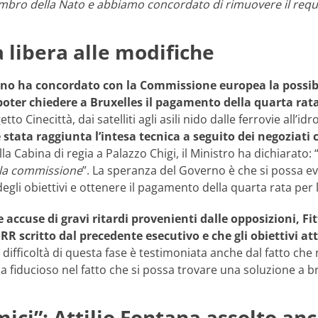
bro della Nato e abbiamo concordato di rimuovere il requis
 libera alle modifiche
ano ha concordato con la Commissione europea la possibil
poter chiedere a Bruxelles il pagamento della quarta rata
etto Cinecittà, dai satelliti agli asili nido dalle ferrovie all’i
è stata raggiunta l’intesa tecnica a seguito dei negoziat
la Cabina di regia a Palazzo Chigi, il Ministro ha dichiarato: 
la commissione
”. La speranza del Governo è che si possa evi
li obiettivi e ottenere il pagamento della quarta rata per 
e accuse di gravi ritardi provenienti dalle opposizioni, F
 scritto dal precedente esecutivo e che gli obiettivi att
 difficoltà di questa fase è testimoniata anche dal fatto che 
ia fiducioso nel fatto che si possa trovare una soluzione a
ici”: Attilio Fontana assolto an