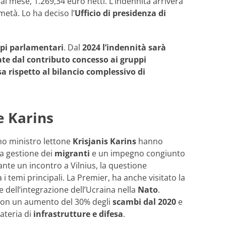
i al mese, 1.269,34 euro netti. L’indennità arriverà
 metà. Lo ha deciso l’
Ufficio di presidenza di
uppi parlamentari
. Dal
2024 l’indennità sarà
ate dal contributo concesso ai gruppi
sa rispetto al bilancio complessivo di
e Karins
mo ministro lettone
Krisjanis Karins
hanno
 la gestione dei
migranti
e un impegno congiunto
ante un incontro a Vilnius, la questione
 i temi principali. La Premier, ha anche visitato la
e dell’integrazione dell’Ucraina nella
Nato
.
con un aumento del 30% degli
scambi dal 2020
e
materia di
infrastrutture e difesa
.