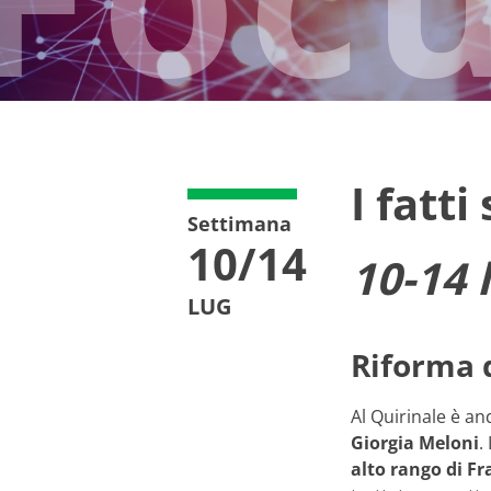
I fatti
Settimana
10/14
10-14 
LUG
Riforma d
Al Quirinale è an
Giorgia Meloni
.
alto rango di Fra