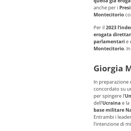
quella già erog
anche per i
Pres
Montecitorio
con
Per il
2023 l’inde
erogata dirett
parlamentari
e 
Montecitorio
. I
Giorgia M
In preparazione 
concordato su una
per spingere l’
Un
dell’
Ucraina
e la
base militare N
Entrambi i leade
l’intenzione di m