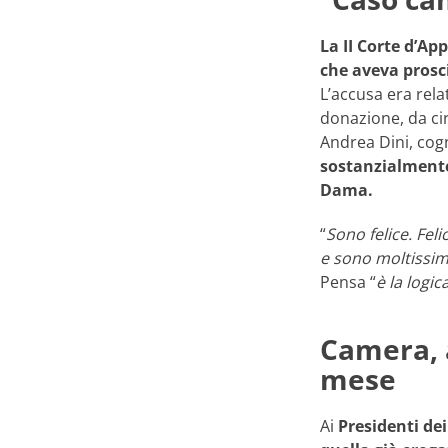
La II Corte d’Ap
che aveva prosci
L’accusa era rela
donazione, da cir
Andrea Dini, cog
sostanzialmente 
Dama.
“
Sono felice. Fel
e sono moltissi
Pensa “
è la logi
Camera, a
mese
Ai
Presidenti de