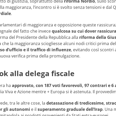
tto di giustizia, soprattutto della
riforma Nordio
, sullo sc
la maggioranza, l’incontro si è svolto senza tensioni e dal Q
rdiale
.
arlamentari di maggioranza e opposizione queste rassicura
segnale del fatto che invece
qualcosa su cui dover rassicura
irma del Presidente della Repubblica alla
riforma della Gius
 che la maggioranza sciogliesse alcuni nodi critici prima del
so d’ufficio e il traffico di influenze
, evitando così scontri 
uova verifica prima della promulgazione.
k alla delega fiscale
era ha
approvato, con 187 voti favorevoli, 97 contrari e 6 
lia Viva e Azione mentre + Europa si è astenuta. Il provved
de, tra le altre cose, la
detassazione di tredicesime, stra
r gli autonomi
e il
superamento graduale dell’Irap
. Una 
limitandola ai prodotti provenienti da Stati extra-europei.