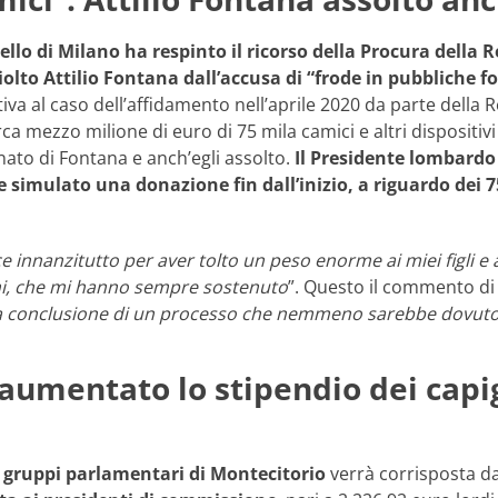
pello di Milano ha respinto il ricorso della Procura dell
olto Attilio Fontana dall’accusa di “frode in pubbliche fo
tiva al caso dell’affidamento nell’aprile 2020 da parte della 
ca mezzo milione di euro di 75 mila camici e altri dispositiv
nato di Fontana e anch’egli assolto.
Il Presidente lombardo
simulato una donazione fin dall’inizio, a riguardo dei 75
ice innanzitutto per aver tolto un peso enorme ai miei figli e 
mi, che mi hanno sempre sostenuto
”. Questo il commento di
ca conclusione di un processo che nemmeno sarebbe dovuto 
umentato lo stipendio dei capig
i gruppi parlamentari di Montecitorio
verrà corrisposta d