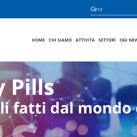
HOME
CHI SIAMO
ATTIVITÀ
SETTORI
OGI NE
 Pills
us
li fatti dal mondo 