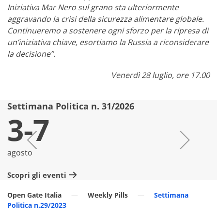
Iniziativa Mar Nero sul grano sta ulteriormente
aggravando la crisi della sicurezza alimentare globale.
Continueremo a sostenere ogni sforzo per la ripresa di
un’iniziativa chiave, esortiamo la Russia a riconsiderare
la decisione”.
Venerdì 28 luglio, ore 17.00
Settimana Politica n. 31/2026
S
3-7
agosto
lu
Scopri gli eventi
Sc
Open Gate Italia
Weekly Pills
Settimana
Politica n.29/2023