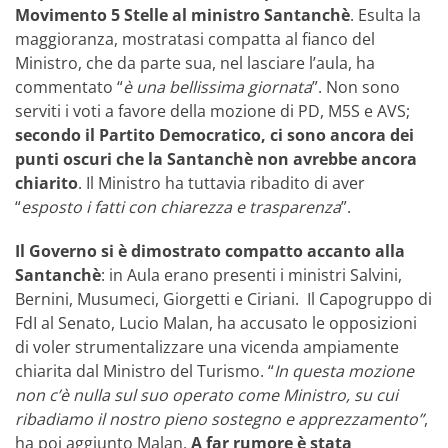
Movimento 5 Stelle al ministro Santanchè
. Esulta la
maggioranza, mostratasi compatta al fianco del
Ministro, che da parte sua, nel lasciare l’aula, ha
commentato “
è una bellissima giornata
”. Non sono
serviti i voti a favore della mozione di PD, M5S e AVS;
secondo il Partito Democratico, ci sono ancora dei
punti oscuri che la Santanchè non avrebbe ancora
chiarito
. Il Ministro ha tuttavia ribadito di aver
“
esposto i fatti con chiarezza e trasparenza
”.
Il Governo si è dimostrato compatto accanto alla
Santanchè
: in Aula erano presenti i ministri Salvini,
Bernini, Musumeci, Giorgetti e Ciriani. Il Capogruppo di
FdI al Senato, Lucio Malan, ha accusato le opposizioni
di voler strumentalizzare una vicenda ampiamente
chiarita dal Ministro del Turismo. “
In questa mozione
non c’è nulla sul suo operato come Ministro, su cui
ribadiamo il nostro pieno sostegno e apprezzamento”
,
ha poi aggiunto Malan.
A far rumore è stata